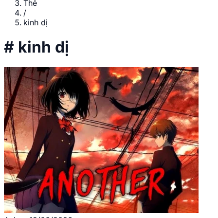
Thẻ
/
kinh dị
#
kinh dị