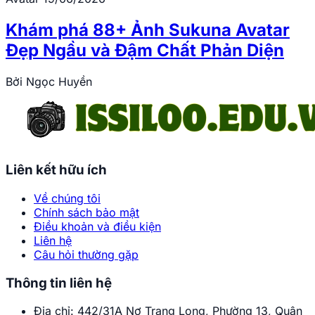
Khám phá 88+ Ảnh Sukuna Avatar
Đẹp Ngầu và Đậm Chất Phản Diện
Bởi
Ngọc Huyền
Liên kết hữu ích
Về chúng tôi
Chính sách bảo mật
Điều khoản và điều kiện
Liên hệ
Câu hỏi thường gặp
Thông tin liên hệ
Địa chỉ:
442/31A Nơ Trang Long, Phường 13, Quận