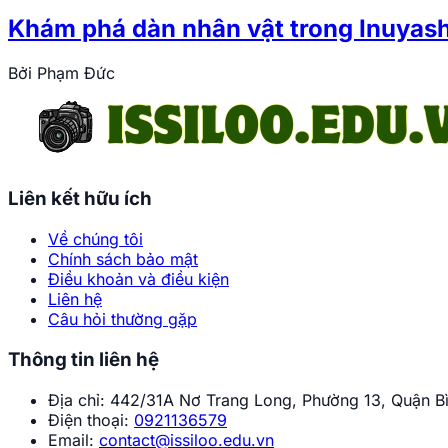
Khám phá dàn nhân vật trong Inuyasha
Bởi
Phạm Đức
Liên kết hữu ích
Về chúng tôi
Chính sách bảo mật
Điều khoản và điều kiện
Liên hệ
Câu hỏi thường gặp
Thông tin liên hệ
Địa chỉ:
442/31A Nơ Trang Long, Phường 13, Quận Bì
Điện thoại:
0921136579
Email:
contact@issiloo.edu.vn