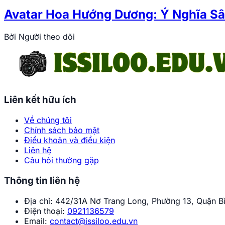
Avatar Hoa Hướng Dương: Ý Nghĩa Sâ
Bởi
Người theo dõi
Liên kết hữu ích
Về chúng tôi
Chính sách bảo mật
Điều khoản và điều kiện
Liên hệ
Câu hỏi thường gặp
Thông tin liên hệ
Địa chỉ:
442/31A Nơ Trang Long, Phường 13, Quận Bì
Điện thoại:
0921136579
Email:
contact@issiloo.edu.vn