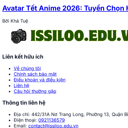
Avatar Tết Anime 2026: Tuyển Chọn 
Bởi
Khả Tuệ
Liên kết hữu ích
Về chúng tôi
Chính sách bảo mật
Điều khoản và điều kiện
Liên hệ
Câu hỏi thường gặp
Thông tin liên hệ
Địa chỉ:
442/31A Nơ Trang Long, Phường 13, Quận Bì
Điện thoại:
0921136579
Email:
contact@issiloo.edu.vn