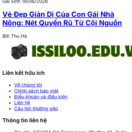
Gái xinh
19/06/2026
Vẻ Đẹp Giản Dị Của Con Gái Nhà
Nông: Nét Quyến Rũ Từ Cội Nguồn
Bởi
Thu Hà
Liên kết hữu ích
Về chúng tôi
Chính sách bảo mật
Điều khoản và điều kiện
Liên hệ
Câu hỏi thường gặp
Thông tin liên hệ