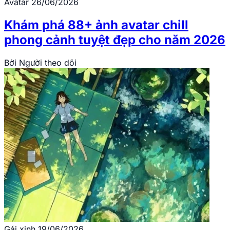
Avatar
26/06/2026
Khám phá 88+ ảnh avatar chill
phong cảnh tuyệt đẹp cho năm 2026
Bởi
Người theo dõi
Gái xinh
19/06/2026