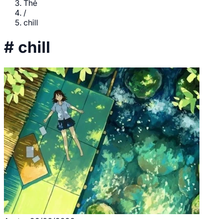
Thẻ
/
chill
#
chill