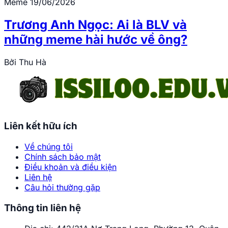
Meme
19/06/2026
Trương Anh Ngọc: Ai là BLV và
những meme hài hước về ông?
Bởi
Thu Hà
Liên kết hữu ích
Về chúng tôi
Chính sách bảo mật
Điều khoản và điều kiện
Liên hệ
Câu hỏi thường gặp
Thông tin liên hệ