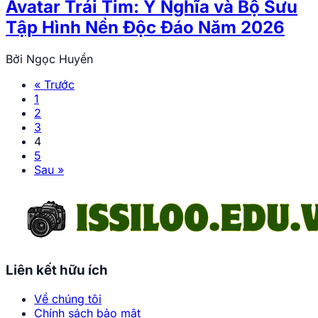
Avatar Trái Tim: Ý Nghĩa và Bộ Sưu
Tập Hình Nền Độc Đáo Năm 2026
Bởi
Ngọc Huyền
« Trước
1
2
3
4
5
Sau »
Liên kết hữu ích
Về chúng tôi
Chính sách bảo mật