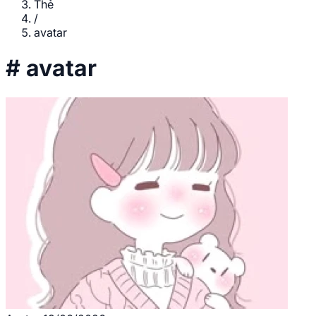
Thẻ
/
avatar
#
avatar