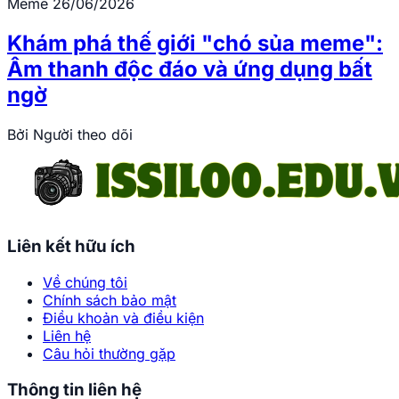
Meme
26/06/2026
Khám phá thế giới "chó sủa meme":
Âm thanh độc đáo và ứng dụng bất
ngờ
Bởi
Người theo dõi
Liên kết hữu ích
Về chúng tôi
Chính sách bảo mật
Điều khoản và điều kiện
Liên hệ
Câu hỏi thường gặp
Thông tin liên hệ