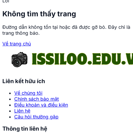
Lỗi
Không tìm thấy trang
Đường dẫn không tồn tại hoặc đã được gỡ bỏ. Đây chỉ là
trang thông báo.
Về trang chủ
Trang chủ
Xem ngay ảnh Sira đường
Liên kết hữu ích
cong bốc lửa đốt cháy
màn hình
Về chúng tôi
Chính sách bảo mật
Điều khoản và điều kiện
Phạm Đức
Liên hệ
•
Câu hỏi thường gặp
Thông tin liên hệ