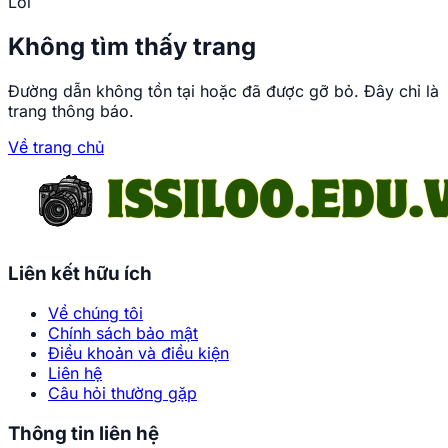
Lỗi
Không tìm thấy trang
Đường dẫn không tồn tại hoặc đã được gỡ bỏ. Đây chỉ là
trang thông báo.
Về trang chủ
Trang chủ
Những bộ ảnh Miyuki
Liên kết hữu ích
Arisaka khiến bạn chỉ
muốn xem mãi
Về chúng tôi
Chính sách bảo mật
Điều khoản và điều kiện
Phạm Đức
Liên hệ
•
Câu hỏi thường gặp
Thông tin liên hệ