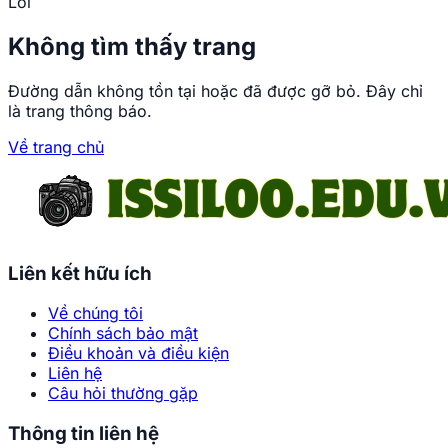
Lỗi
Không tìm thấy trang
Đường dẫn không tồn tại hoặc đã được gỡ bỏ. Đây chỉ
là trang thông báo.
Về trang chủ
Trang chủ
Những khoảnh khắc anh
Liên kết hữu ích
phim sex khiến fan không
thể rời mắt
Về chúng tôi
Chính sách bảo mật
Điều khoản và điều kiện
Phạm Đức
Liên hệ
•
Câu hỏi thường gặp
Thông tin liên hệ