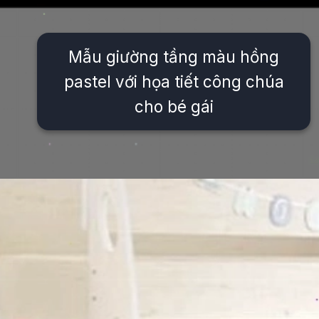
Mẫu giường tầng màu hồng
pastel với họa tiết công chúa
cho bé gái
Đang mở
https://issiloo.edu.vn/giuong-2-tang-cho-be-gai