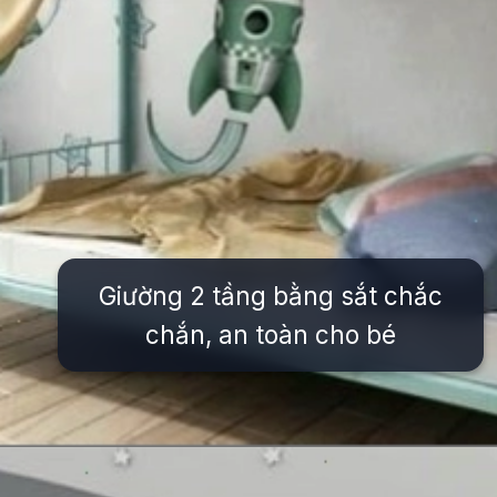
Giường 2 tầng bằng sắt chắc
chắn, an toàn cho bé
Đang mở
https://issiloo.edu.vn/giuong-2-tang-cho-be-gai