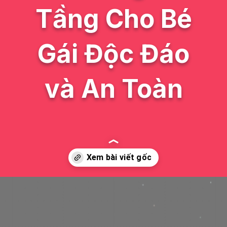
Tầng Cho Bé
Gái Độc Đáo
và An Toàn
Đang mở
https://issiloo.edu.vn/giuong-2-tang-cho-be-gai