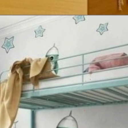
Đang mở
https://issiloo.edu.vn/giuong-2-tang-cho-be-gai