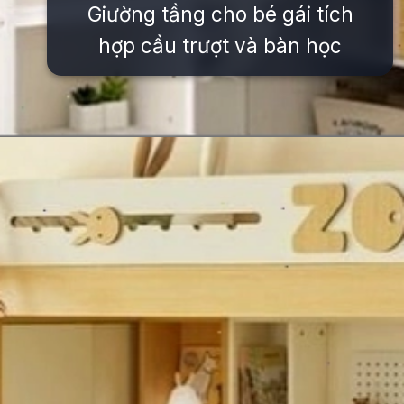
Giường tầng cho bé gái tích
hợp cầu trượt và bàn học
Đang mở
https://issiloo.edu.vn/giuong-2-tang-cho-be-gai