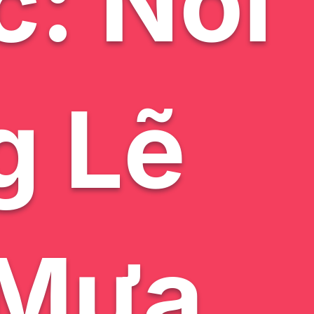
c: Nỗi
g Lẽ
 Mưa