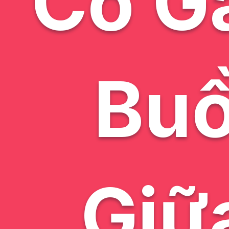
Cô Gá
Buồ
Giữ