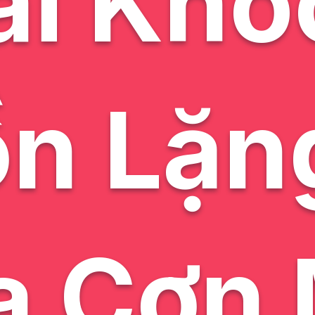
i Khó
n Lặn
a Cơn