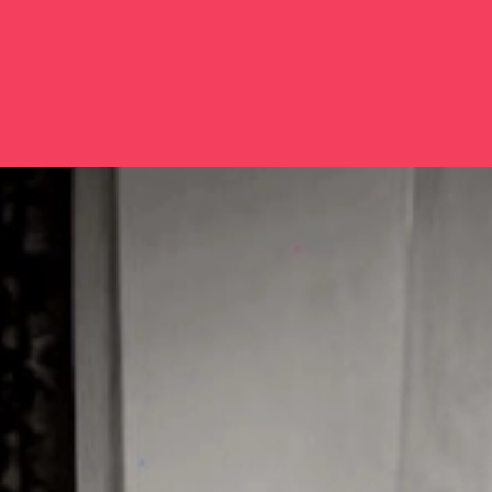
Đang mở
https://issiloo.edu.vn/co-gai-khoc