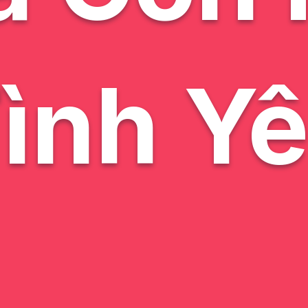
ình Y