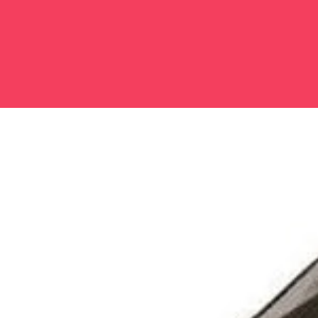
Đang mở
https://issiloo.edu.vn/avatar-ngau