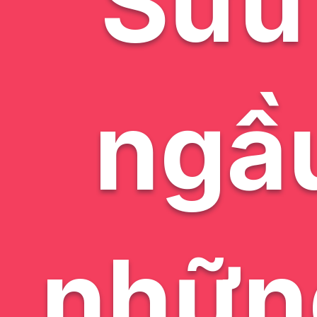
Sưu 
ngầ
nhữn