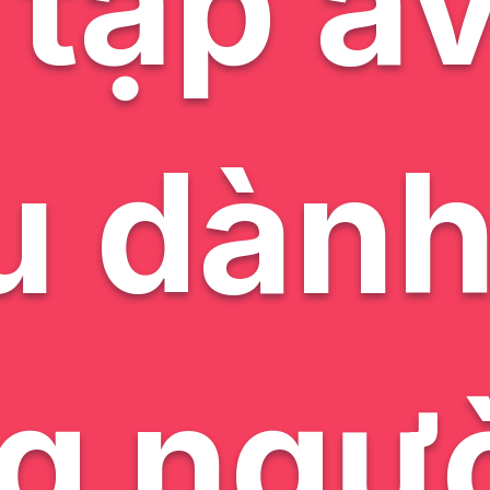
tập a
u dành
g ngườ