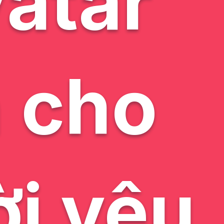
vatar
 cho
i yêu