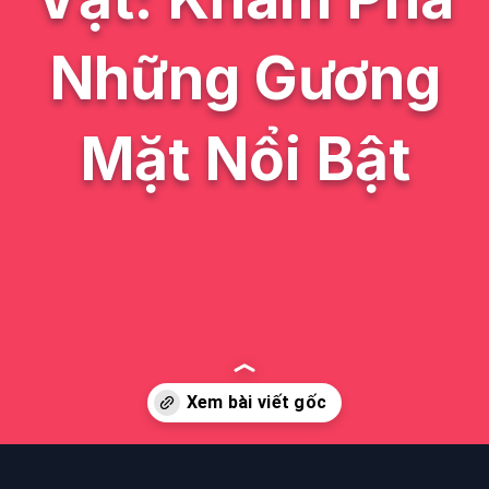
Những Gương
Mặt Nổi Bật
Đang mở
https://issiloo.edu.vn/anime9n-tieu-diem-nhan-vat