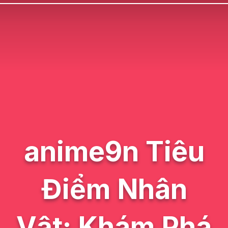
anime9n Tiêu
Điểm Nhân
Vật: Khám Phá