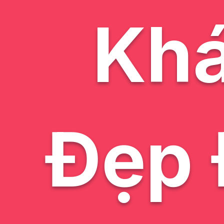
Kh
Đẹp 