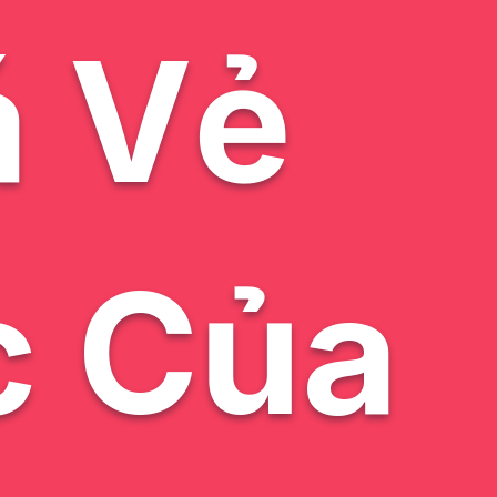
 Vẻ
c Của