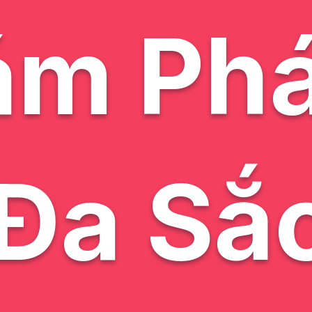
ám Phá
Đa Sắ