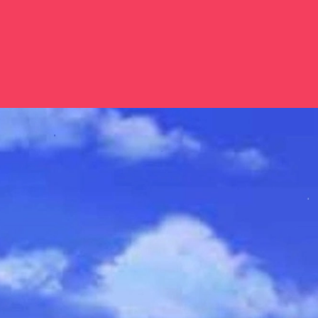
Đang mở
https://issiloo.edu.vn/vuon-hoa-anime