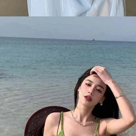
Đang mở
https://issiloo.edu.vn/vitamin-gai-xinh