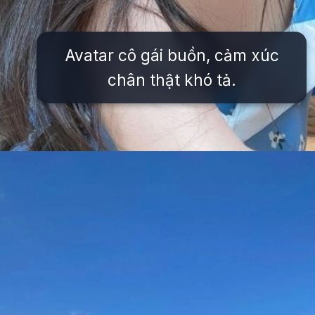
Avatar cô gái buồn, cảm xúc
chân thật khó tả.
Đang mở
https://issiloo.edu.vn/vitamin-gai-xinh