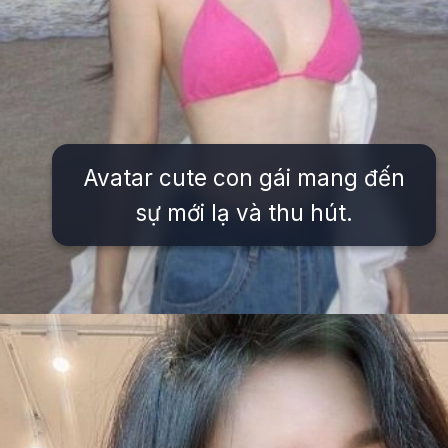
Avatar cute con gái mang đến
sự mới lạ và thu hút.
Đang mở
https://issiloo.edu.vn/vitamin-gai-xinh