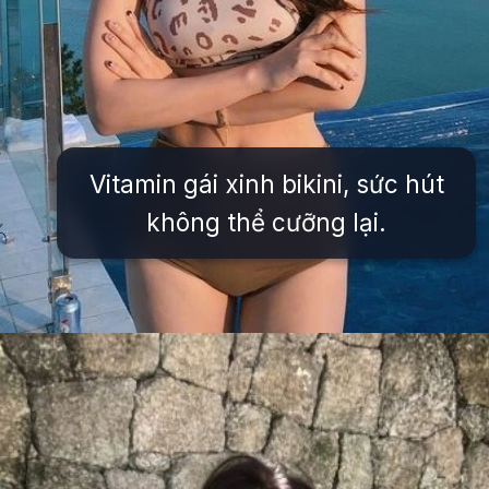
Vitamin gái xinh bikini, sức hút
không thể cưỡng lại.
Đang mở
https://issiloo.edu.vn/vitamin-gai-xinh