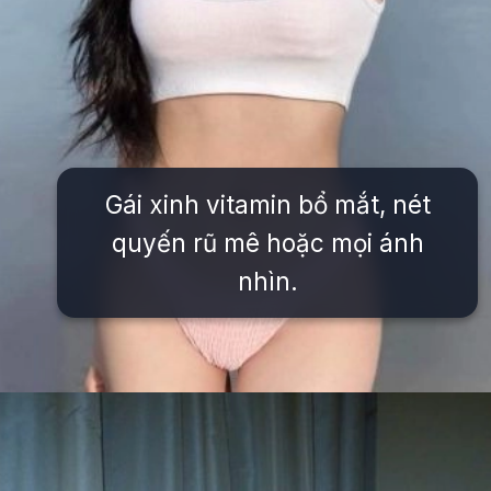
Gái xinh vitamin bổ mắt, nét
quyến rũ mê hoặc mọi ánh
nhìn.
Đang mở
https://issiloo.edu.vn/vitamin-gai-xinh