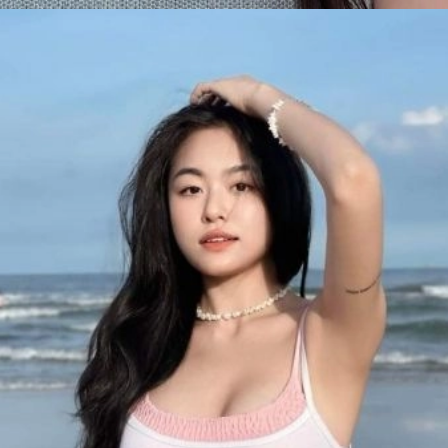
Đang mở
https://issiloo.edu.vn/vitamin-gai-xinh