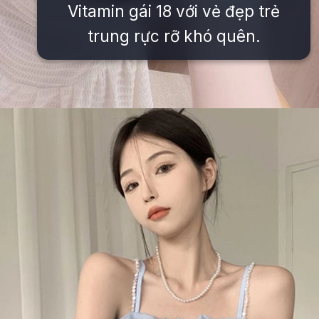
Vitamin gái 18 với vẻ đẹp trẻ
trung rực rỡ khó quên.
Đang mở
https://issiloo.edu.vn/vitamin-gai-xinh