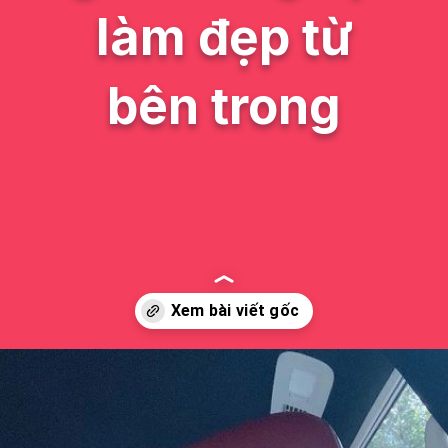
làm đẹp từ
bên trong
Đang mở
https://issiloo.edu.vn/vitamin-gai-xinh