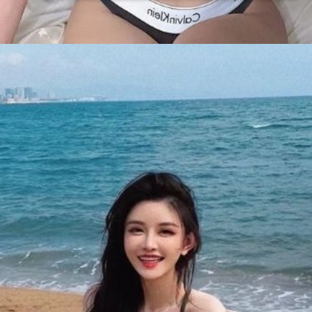
Đang mở
https://issiloo.edu.vn/vitamin-gai-xinh