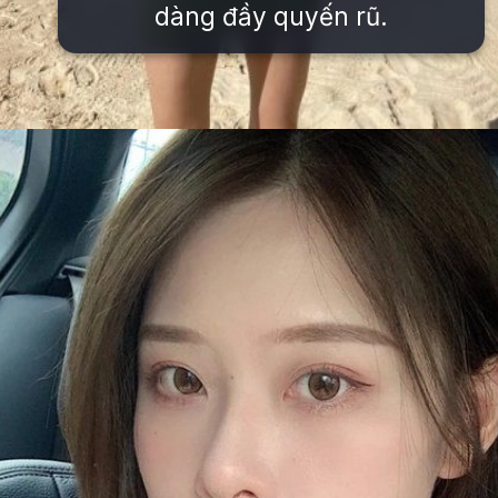
dàng đầy quyến rũ.
Đang mở
https://issiloo.edu.vn/vitamin-gai-xinh