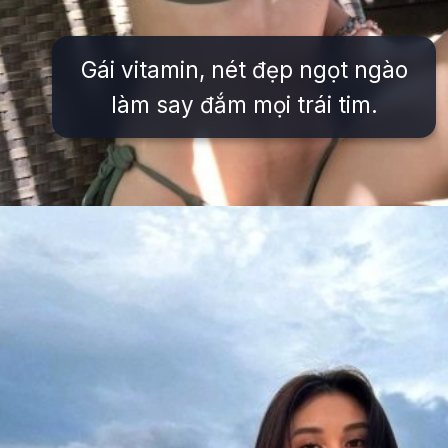
Gái vitamin, nét đẹp ngọt ngào
làm say đắm mọi trái tim.
Đang mở
https://issiloo.edu.vn/vitamin-gai-xinh