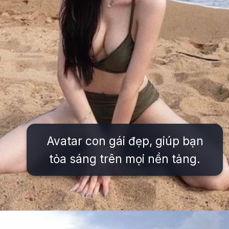
Avatar con gái đẹp, giúp bạn
tỏa sáng trên mọi nền tảng.
Đang mở
https://issiloo.edu.vn/vitamin-gai-xinh