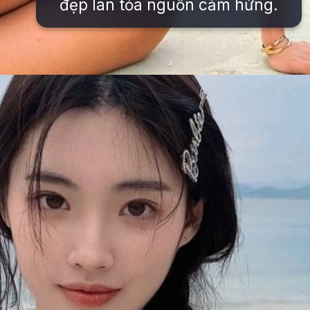
đẹp lan tỏa nguồn cảm hứng.
Đang mở
https://issiloo.edu.vn/vitamin-gai-xinh