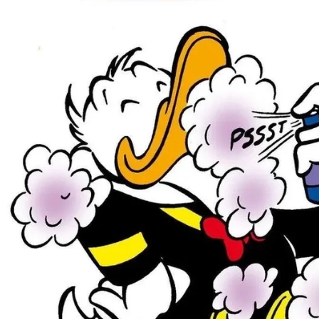
Đang mở
https://issiloo.edu.vn/vit-donald-meme