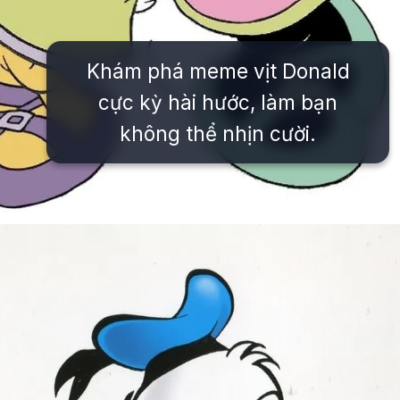
Khám phá meme vịt Donald
cực kỳ hài hước, làm bạn
không thể nhịn cười.
Đang mở
https://issiloo.edu.vn/vit-donald-meme