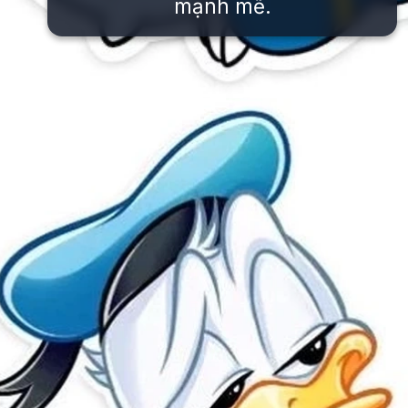
mạnh mẽ.
Đang mở
https://issiloo.edu.vn/vit-donald-meme