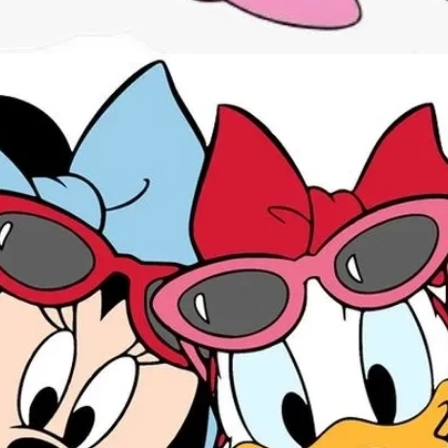
Đang mở
https://issiloo.edu.vn/vit-donald-meme