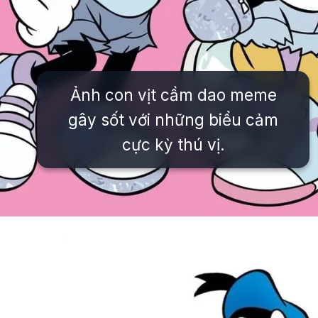
Ảnh con vịt cầm dao meme
gây sốt với những biểu cảm
cực kỳ thú vị.
Đang mở
https://issiloo.edu.vn/vit-donald-meme