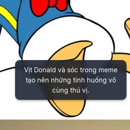
Vịt Donald và sóc trong meme
tạo nên những tình huống vô
cùng thú vị.
Đang mở
https://issiloo.edu.vn/vit-donald-meme