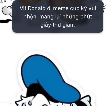
Vịt Donald đi meme cực kỳ vui
nhộn, mang lại những phút
giây thư giãn.
Đang mở
https://issiloo.edu.vn/vit-donald-meme