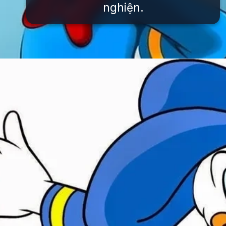
nghiện.
Đang mở
https://issiloo.edu.vn/vit-donald-meme