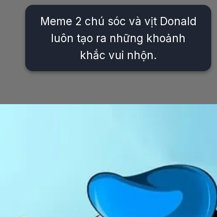
Meme 2 chú sóc và vịt Donald
luôn tạo ra những khoảnh
khắc vui nhộn.
Đang mở
https://issiloo.edu.vn/vit-donald-meme