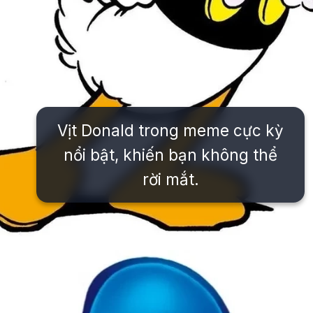
Vịt Donald trong meme cực kỳ
nổi bật, khiến bạn không thể
rời mắt.
Đang mở
https://issiloo.edu.vn/vit-donald-meme