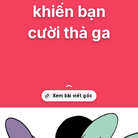
khiến bạn
cười thả ga
Đang mở
https://issiloo.edu.vn/vit-donald-meme