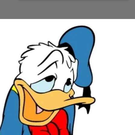
Đang mở
https://issiloo.edu.vn/vit-donald-meme