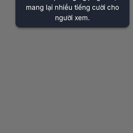
mang lại nhiều tiếng cười cho
người xem.
Đang mở
https://issiloo.edu.vn/vit-donald-meme