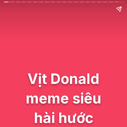
Vịt Donald
meme siêu
hài hước