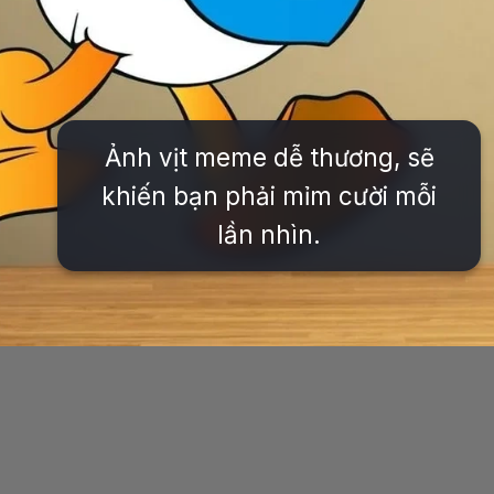
Ảnh vịt meme dễ thương, sẽ
khiến bạn phải mỉm cười mỗi
lần nhìn.
Đang mở
https://issiloo.edu.vn/vit-donald-meme