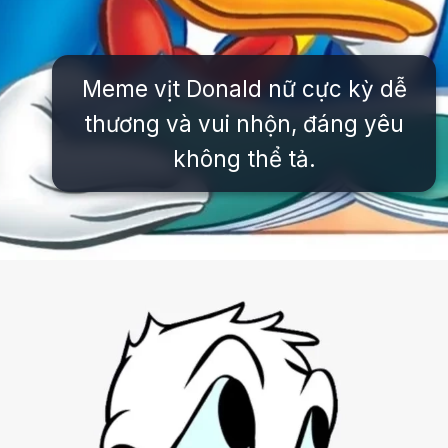
Meme vịt Donald nữ cực kỳ dễ
thương và vui nhộn, đáng yêu
không thể tả.
Đang mở
https://issiloo.edu.vn/vit-donald-meme