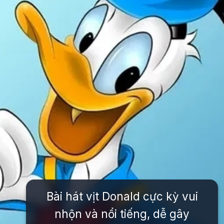
Bài hát vịt Donald cực kỳ vui
nhộn và nổi tiếng, dễ gây