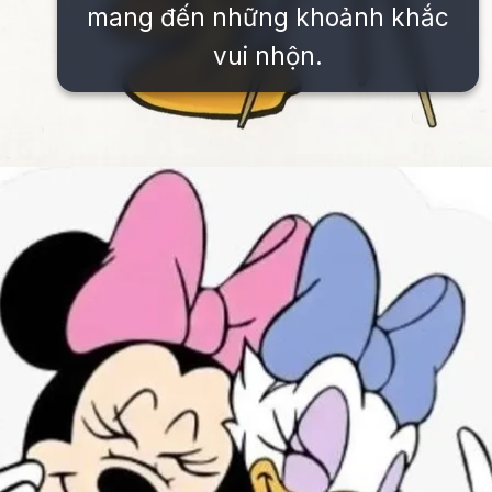
mang đến những khoảnh khắc
vui nhộn.
Đang mở
https://issiloo.edu.vn/vit-donald-meme