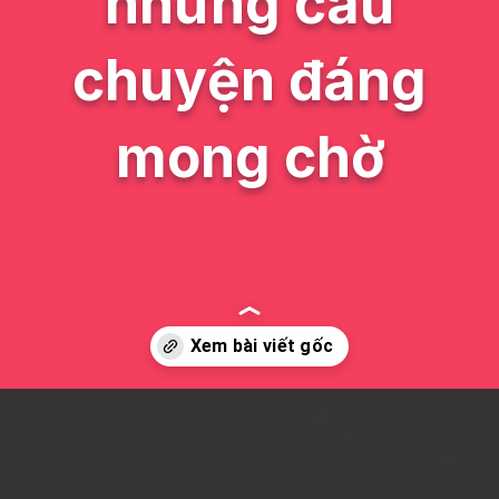
những câu
chuyện đáng
mong chờ
Đang mở
https://issiloo.edu.vn/tro-thanh-con-gai-cua-nhan-vat-chinh