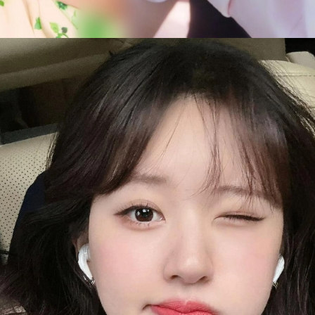
Đang mở
https://issiloo.edu.vn/trieu-lo-tu