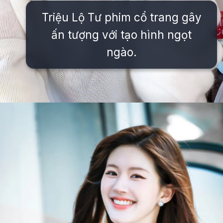
Triệu Lộ Tư phim cổ trang gây
ấn tượng với tạo hình ngọt
ngào.
Đang mở
https://issiloo.edu.vn/trieu-lo-tu