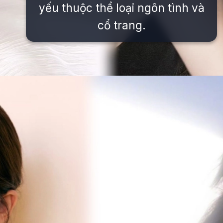
yếu thuộc thể loại ngôn tình và
cổ trang.
Đang mở
https://issiloo.edu.vn/trieu-lo-tu