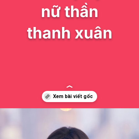
nữ thần
thanh xuân
Đang mở
https://issiloo.edu.vn/trieu-lo-tu