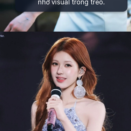
nhờ visual trong trẻo.
Đang mở
https://issiloo.edu.vn/trieu-lo-tu