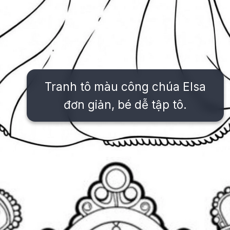
Tranh tô màu công chúa Elsa
đơn giản, bé dễ tập tô.
Đang mở
https://issiloo.edu.vn/tranh-to-mau-cong-chua-elsa