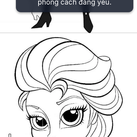
phong cách đáng yêu.
Đang mở
https://issiloo.edu.vn/tranh-to-mau-cong-chua-elsa