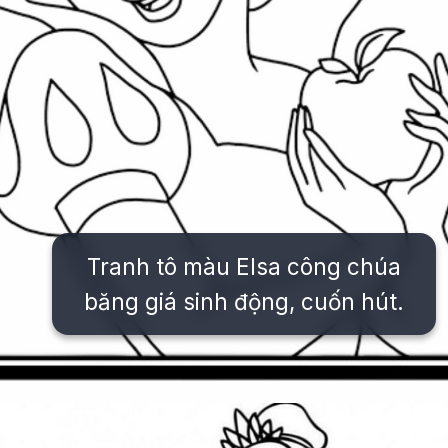
Tranh tô màu Elsa công chúa
băng giá sinh động, cuốn hút.
Đang mở
https://issiloo.edu.vn/tranh-to-mau-cong-chua-elsa