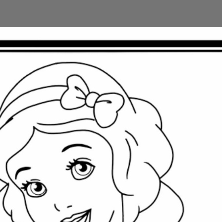
Đang mở
https://issiloo.edu.vn/tranh-to-mau-cong-chua-elsa