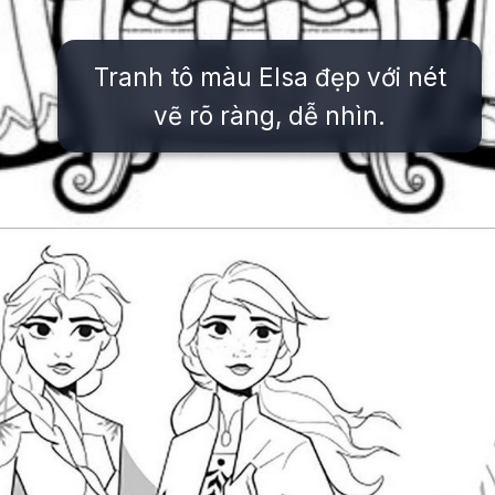
Tranh tô màu Elsa đẹp với nét
vẽ rõ ràng, dễ nhìn.
Đang mở
https://issiloo.edu.vn/tranh-to-mau-cong-chua-elsa