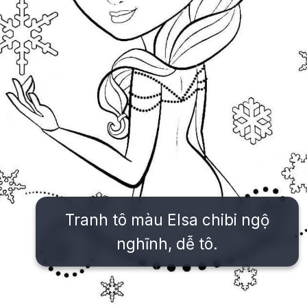
Tranh tô màu Elsa chibi ngộ
nghĩnh, dễ tô.