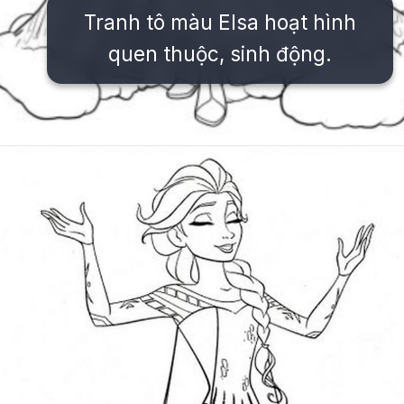
Tranh tô màu Elsa hoạt hình
quen thuộc, sinh động.
Đang mở
https://issiloo.edu.vn/tranh-to-mau-cong-chua-elsa