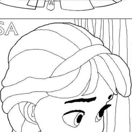
Đang mở
https://issiloo.edu.vn/tranh-to-mau-cong-chua-elsa