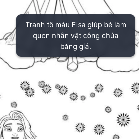
Tranh tô màu Elsa giúp bé làm
quen nhân vật công chúa
băng giá.
Đang mở
https://issiloo.edu.vn/tranh-to-mau-cong-chua-elsa