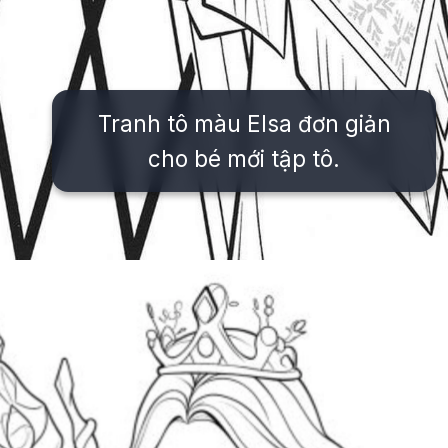
Tranh tô màu Elsa đơn giản
cho bé mới tập tô.
Đang mở
https://issiloo.edu.vn/tranh-to-mau-cong-chua-elsa