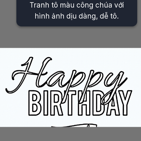
Tranh tô màu công chúa với
hình ảnh dịu dàng, dễ tô.
Đang mở
https://issiloo.edu.vn/tranh-to-mau-cong-chua-elsa