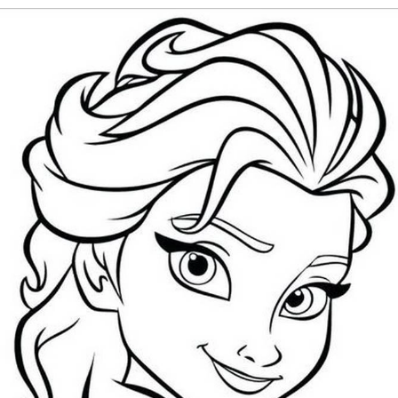
Đang mở
https://issiloo.edu.vn/tranh-to-mau-cong-chua-elsa