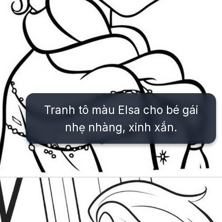
Tranh tô màu Elsa cho bé gái
nhẹ nhàng, xinh xắn.
Đang mở
https://issiloo.edu.vn/tranh-to-mau-cong-chua-elsa