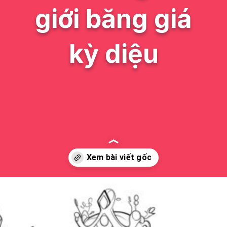
giới băng giá
kỳ diệu
Đang mở
https://issiloo.edu.vn/tranh-to-mau-cong-chua-elsa