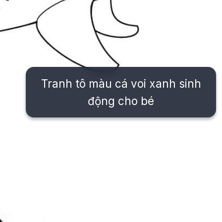
Tranh tô màu cá voi xanh sinh
động cho bé
Đang mở
https://issiloo.edu.vn/tranh-to-mau-con-ca-voi