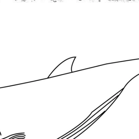
Đang mở
https://issiloo.edu.vn/tranh-to-mau-con-ca-voi