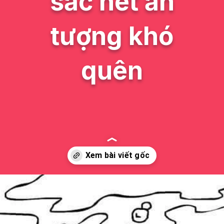
sắc nét ấn
tượng khó
quên
Đang mở
https://issiloo.edu.vn/tranh-to-mau-con-ca-voi