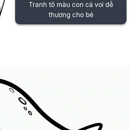
Tranh tô màu con cá voi dễ
thương cho bé
Đang mở
https://issiloo.edu.vn/tranh-to-mau-con-ca-voi