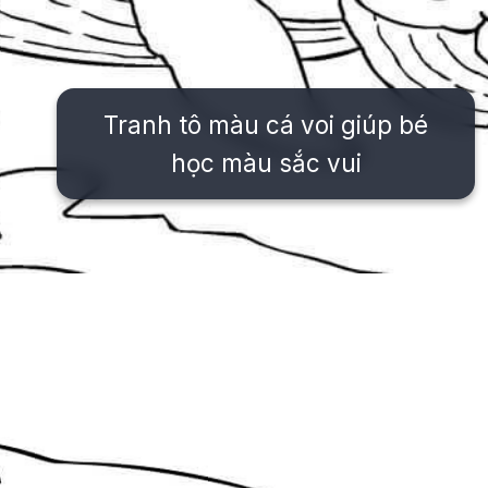
Tranh tô màu cá voi giúp bé
học màu sắc vui
Đang mở
https://issiloo.edu.vn/tranh-to-mau-con-ca-voi