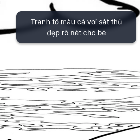
Tranh tô màu cá voi sát thủ
đẹp rõ nét cho bé
Đang mở
https://issiloo.edu.vn/tranh-to-mau-con-ca-voi