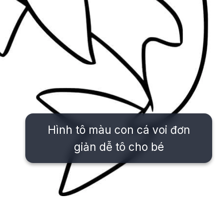
Hình tô màu con cá voi đơn
giản dễ tô cho bé
Đang mở
https://issiloo.edu.vn/tranh-to-mau-con-ca-voi