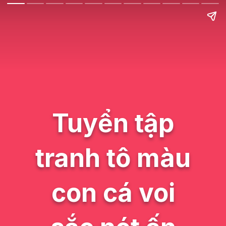
Tuyển tập
tranh tô màu
con cá voi