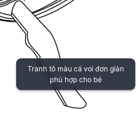
Tranh tô màu cá voi đơn giản
phù hợp cho bé
Đang mở
https://issiloo.edu.vn/tranh-to-mau-con-ca-voi