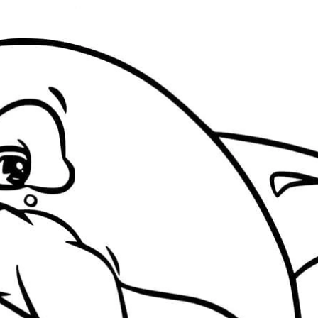
Đang mở
https://issiloo.edu.vn/tranh-to-mau-con-ca-voi