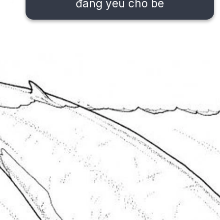
đáng yêu cho bé
Đang mở
https://issiloo.edu.vn/tranh-to-mau-con-ca-voi