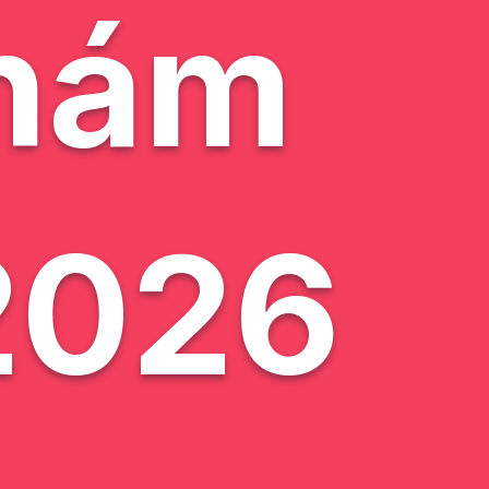
hám
2026