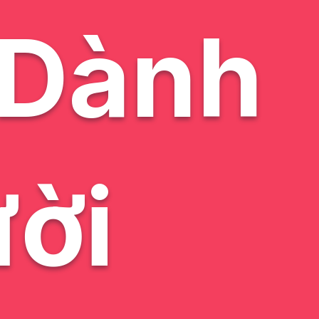
 Dành
ời