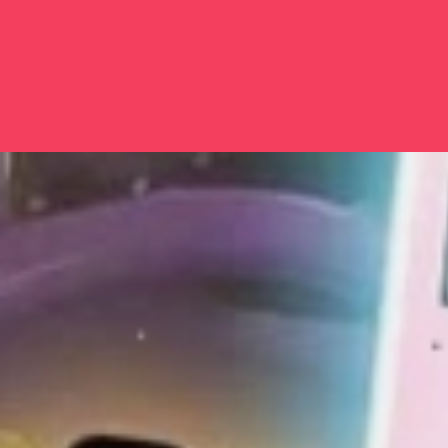
Đang mở
https://issiloo.edu.vn/top-anime-ecchi