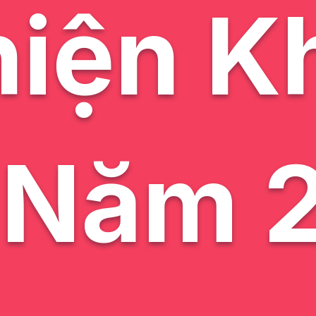
hiện K
 Năm 