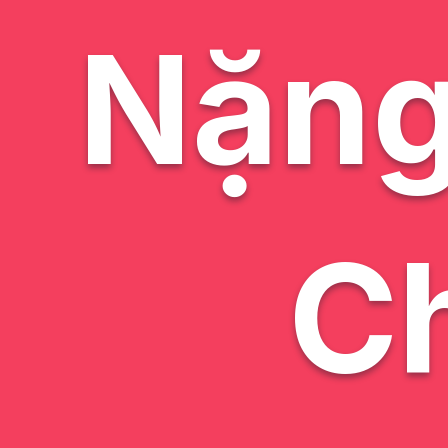
Nặng
C