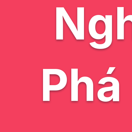
Ng
Phá