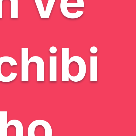
n vẽ
chibi
cho