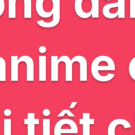
ng dẫ
anime 
i tiết 