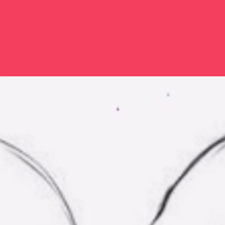
Đang mở
https://issiloo.edu.vn/toc-anime-chibi