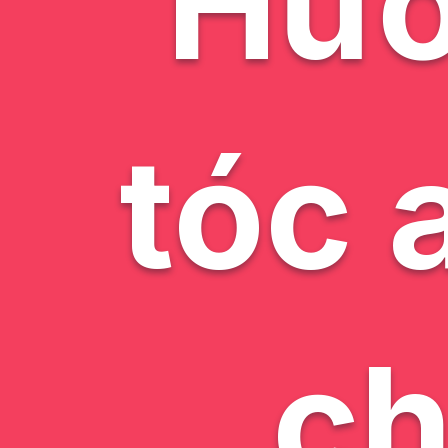
Hướ
tóc 
ch