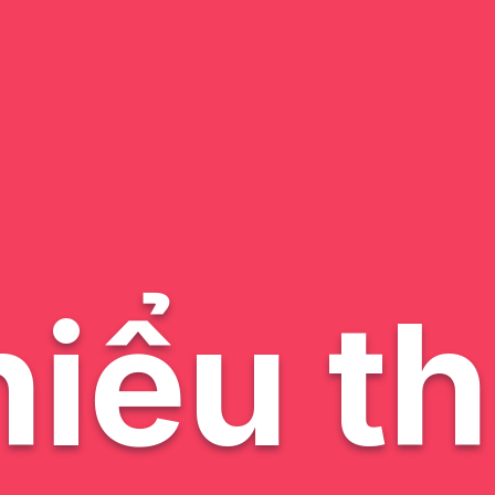
hiểu t