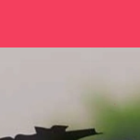
Đang mở
https://issiloo.edu.vn/thuong-mai-quoc-te-la-gi