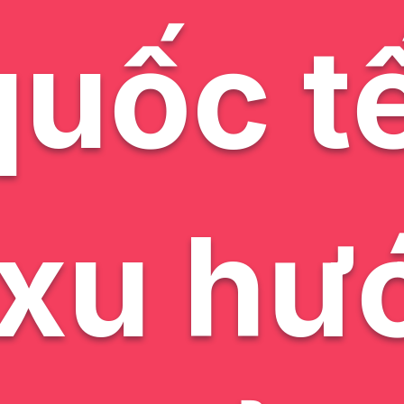
uốc tế
 xu hư