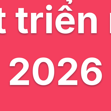
 triể
2026