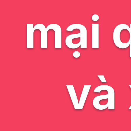
mại q
và