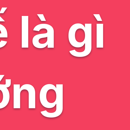
 là gì
ớng