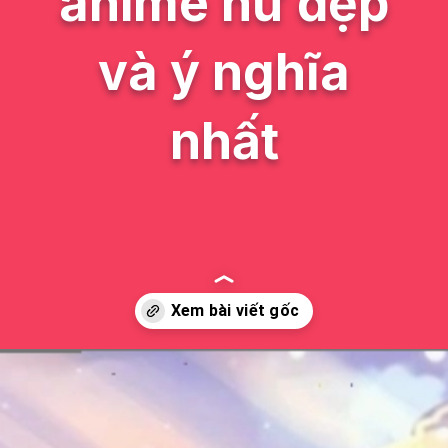
anime nữ đẹp
và ý nghĩa
nhất
Đang mở
https://issiloo.edu.vn/ten-nhan-vat-anime-nu