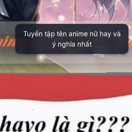
Tuyển tập tên anime nữ hay và
ý nghĩa nhất
Đang mở
https://issiloo.edu.vn/ten-nhan-vat-anime-nu