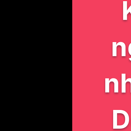
n
nh
D