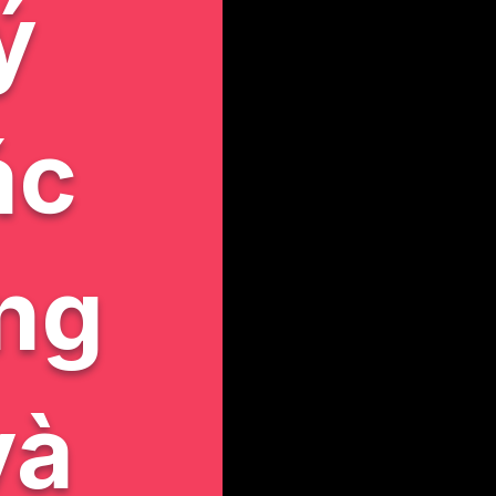
ý
ác
ong
và