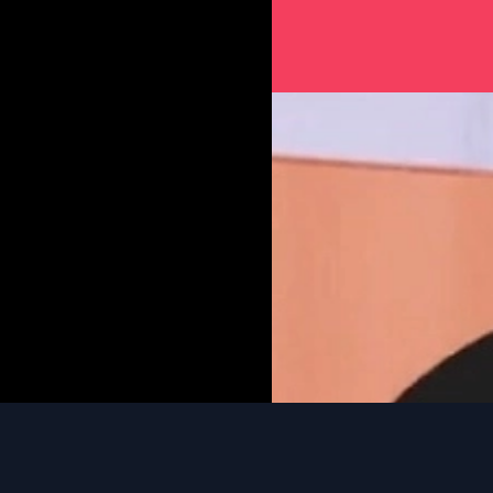
Đang mở
https://iss