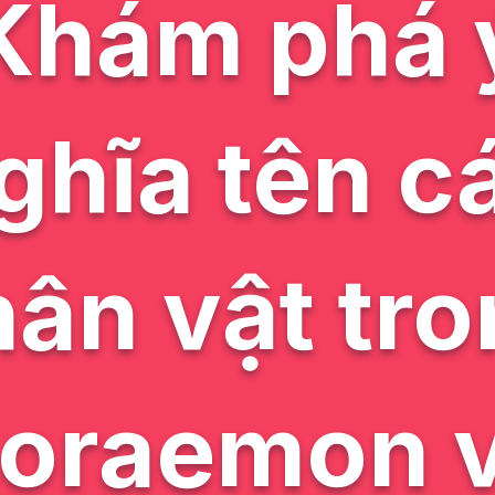
Khám phá 
ghĩa tên c
ân vật tr
oraemon 