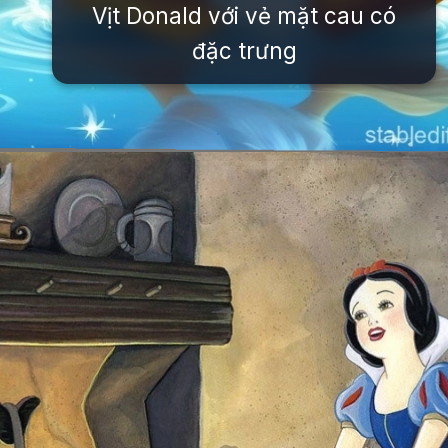
Vịt Donald với vẻ mặt cau có
đặc trưng
Đang mở
https://issiloo.edu.vn/tat-ca-cac-nhan-vat-trong-disney