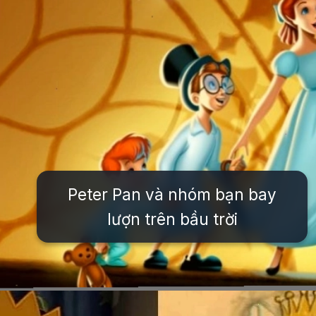
Peter Pan và nhóm bạn bay
lượn trên bầu trời
Đang mở
https://issiloo.edu.vn/tat-ca-cac-nhan-vat-trong-disney