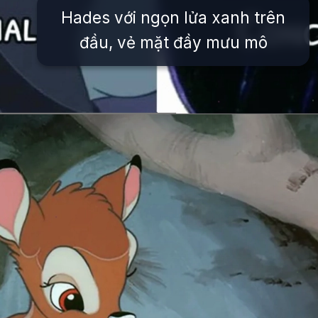
Hades với ngọn lửa xanh trên
đầu, vẻ mặt đầy mưu mô
Đang mở
https://issiloo.edu.vn/tat-ca-cac-nhan-vat-trong-disney