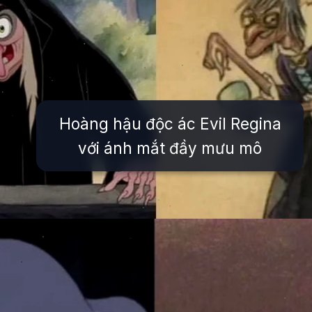
Hoàng hậu độc ác Evil Regina
với ánh mắt đầy mưu mô
Đang mở
https://issiloo.edu.vn/tat-ca-cac-nhan-vat-trong-disney