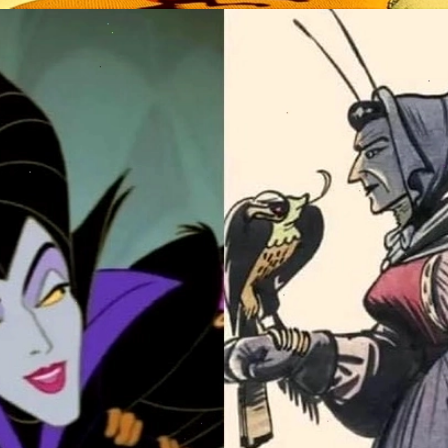
Đang mở
https://issiloo.edu.vn/tat-ca-cac-nhan-vat-trong-disney