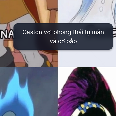
Gaston với phong thái tự mãn
và cơ bắp
Đang mở
https://issiloo.edu.vn/tat-ca-cac-nhan-vat-trong-disney