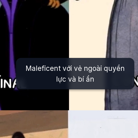
Maleficent với vẻ ngoài quyền
lực và bí ẩn
Đang mở
https://issiloo.edu.vn/tat-ca-cac-nhan-vat-trong-disney