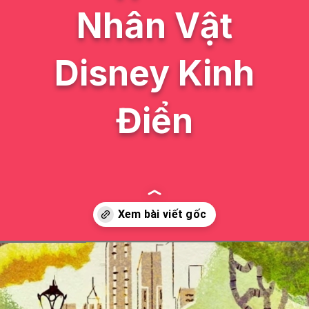
Nhân Vật
Disney Kinh
Điển
Đang mở
https://issiloo.edu.vn/tat-ca-cac-nhan-vat-trong-disney