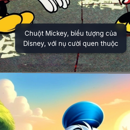
Chuột Mickey, biểu tượng của
Disney, với nụ cười quen thuộc
Đang mở
https://issiloo.edu.vn/tat-ca-cac-nhan-vat-trong-disney