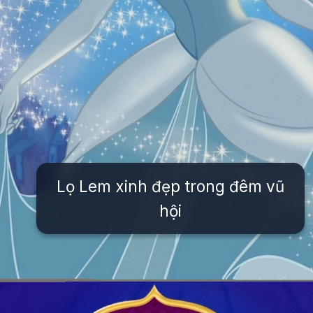
Lọ Lem xinh đẹp trong đêm vũ
hội
Đang mở
https://issiloo.edu.vn/tat-ca-cac-nhan-vat-trong-disney