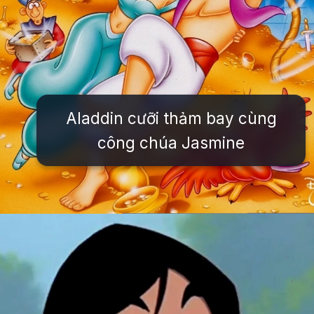
Aladdin cưỡi thảm bay cùng
công chúa Jasmine
Đang mở
https://issiloo.edu.vn/tat-ca-cac-nhan-vat-trong-disney