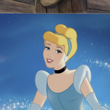
Đang mở
https://issiloo.edu.vn/tat-ca-cac-nhan-vat-trong-disney