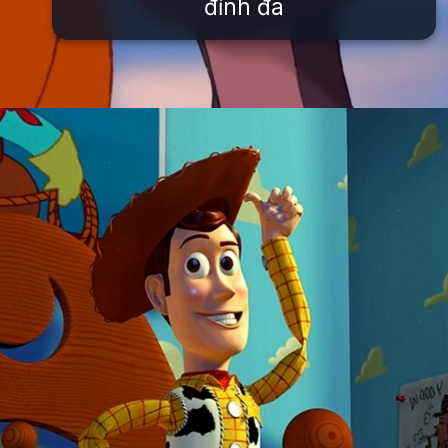
đỉnh đá
Đang mở
https://issiloo.edu.vn/tat-ca-cac-nhan-vat-trong-disney