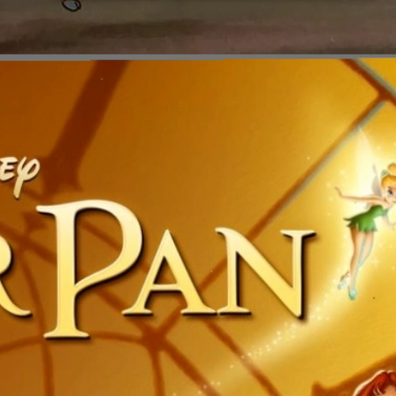
Đang mở
https://issiloo.edu.vn/tat-ca-cac-nhan-vat-trong-disney