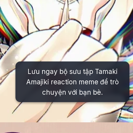
Lưu ngay bộ sưu tập Tamaki
Amajiki reaction meme để trò
chuyện với bạn bè.
Đang mở
https://issiloo.edu.vn/tamaki-amajiki