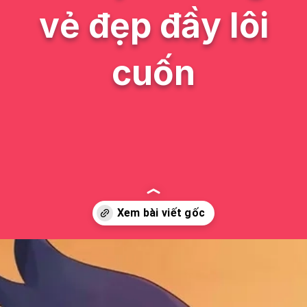
vẻ đẹp đầy lôi
cuốn
Đang mở
https://issiloo.edu.vn/tamaki-amajiki