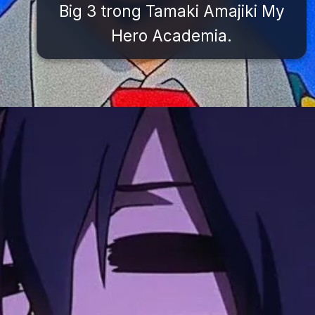
Big 3 trong Tamaki Amajiki My
Hero Academia.
Đang mở
https://issiloo.edu.vn/tamaki-amajiki