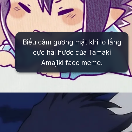
Biểu cảm gương mặt khi lo lắng
cực hài hước của Tamaki
Amajiki face meme.
Đang mở
https://issiloo.edu.vn/tamaki-amajiki