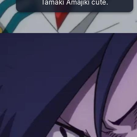
Tamaki Amajiki cute.
Đang mở
https://issiloo.edu.vn/tamaki-amajiki