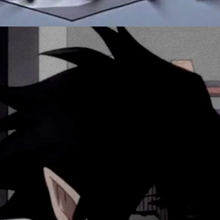
Đang mở
https://issiloo.edu.vn/tamaki-amajiki