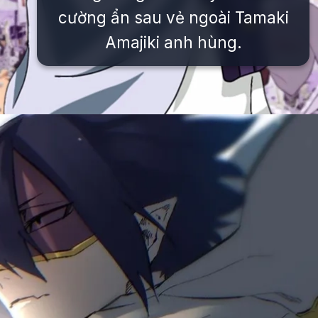
cường ẩn sau vẻ ngoài Tamaki
Amajiki anh hùng.
Đang mở
https://issiloo.edu.vn/tamaki-amajiki