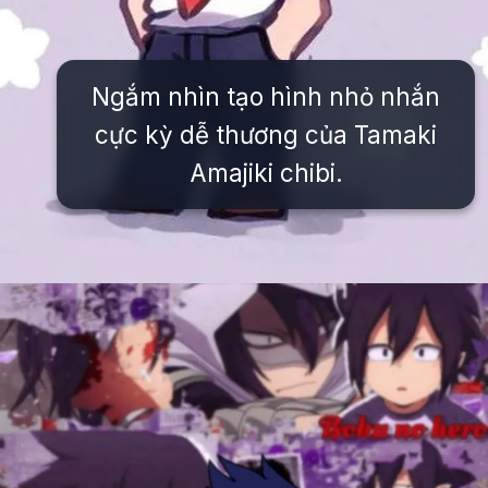
Ngắm nhìn tạo hình nhỏ nhắn
cực kỳ dễ thương của Tamaki
Amajiki chibi.
Đang mở
https://issiloo.edu.vn/tamaki-amajiki