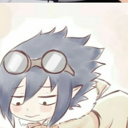
Đang mở
https://issiloo.edu.vn/tamaki-amajiki