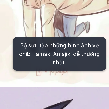
Bộ sưu tập những hình ảnh vẽ
chibi Tamaki Amajiki dễ thương
nhất.
Đang mở
https://issiloo.edu.vn/tamaki-amajiki