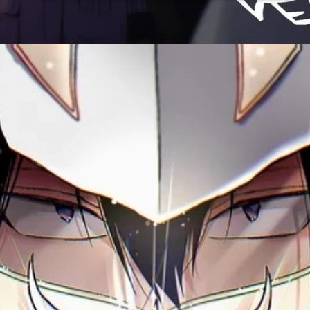
Đang mở
https://issiloo.edu.vn/tamaki-amajiki