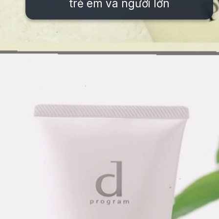
trẻ em và người lớn
Đang mở
https://issiloo.edu.vn/sua-rua-mat-cho-be-gai-10-tuoi