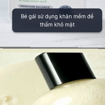
Bé gái sử dụng khăn mềm để
thấm khô mặt
Đang mở
https://issiloo.edu.vn/sua-rua-mat-cho-be-gai-10-tuoi