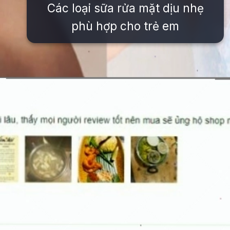
Các loại sữa rửa mặt dịu nhẹ
phù hợp cho trẻ em
Đang mở
https://issiloo.edu.vn/sua-rua-mat-cho-be-gai-10-tuoi