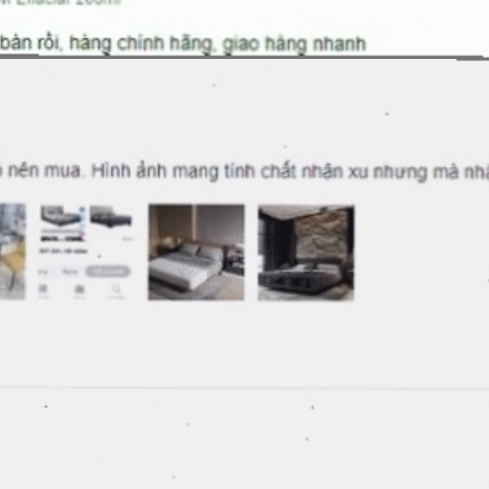
Đang mở
https://issiloo.edu.vn/sua-rua-mat-cho-be-gai-10-tuoi