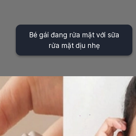
Bé gái đang rửa mặt với sữa
rửa mặt dịu nhẹ
Đang mở
https://issiloo.edu.vn/sua-rua-mat-cho-be-gai-10-tuoi