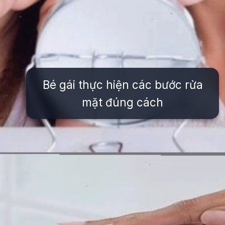
Bé gái thực hiện các bước rửa
mặt đúng cách
Đang mở
https://issiloo.edu.vn/sua-rua-mat-cho-be-gai-10-tuoi