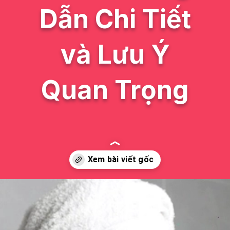
Dẫn Chi Tiết
và Lưu Ý
Quan Trọng
Đang mở
https://issiloo.edu.vn/sua-rua-mat-cho-be-gai-10-tuoi