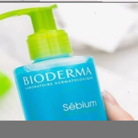
Đang mở
https://issiloo.edu.vn/sua-rua-mat-cho-be-gai-10-tuoi