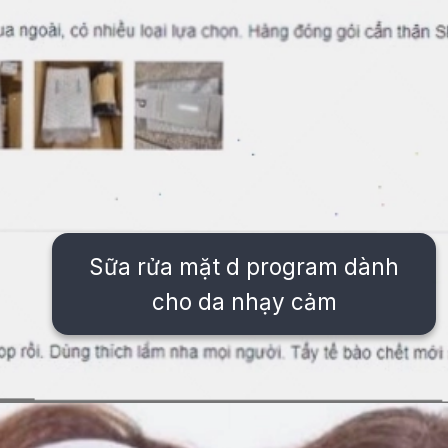
Sữa rửa mặt d program dành
cho da nhạy cảm
Đang mở
https://issiloo.edu.vn/sua-rua-mat-cho-be-gai-10-tuoi