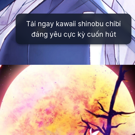
Tải ngay kawaii shinobu chibi
đáng yêu cực kỳ cuốn hút
Đang mở
https://issiloo.edu.vn/shinobu-cute