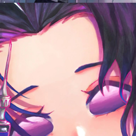
Đang mở
https://issiloo.edu.vn/shinobu-cute