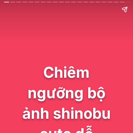
Chiêm
ngưỡng bộ
ảnh shinobu