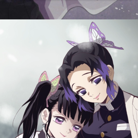
Đang mở
https://issiloo.edu.vn/shinobu-cute