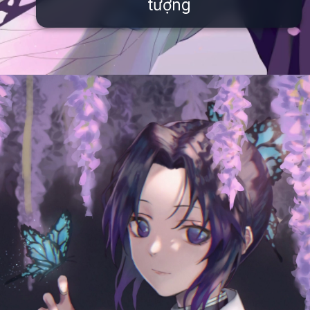
tượng
Đang mở
https://issiloo.edu.vn/shinobu-cute