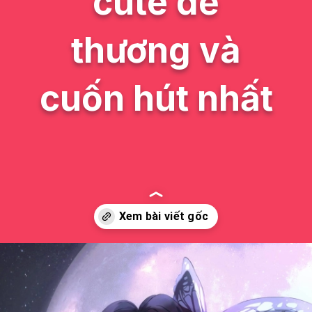
cute dễ
thương và
cuốn hút nhất
Đang mở
https://issiloo.edu.vn/shinobu-cute