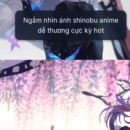
Ngắm nhìn ảnh shinobu anime
dễ thương cực kỳ hot
Đang mở
https://issiloo.edu.vn/shinobu-cute