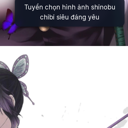
Tuyển chọn hình ảnh shinobu
chibi siêu đáng yêu
Đang mở
https://issiloo.edu.vn/shinobu-cute