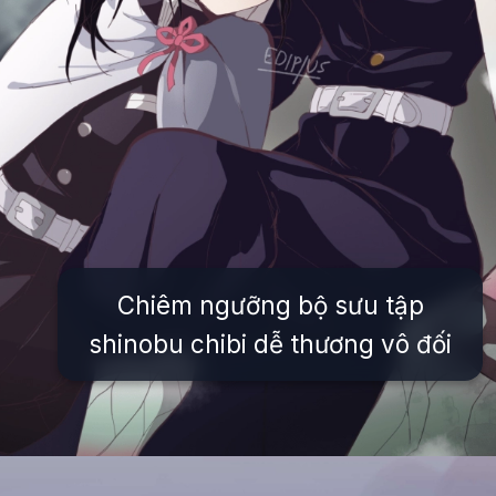
Chiêm ngưỡng bộ sưu tập
shinobu chibi dễ thương vô đối
Đang mở
https://issiloo.edu.vn/shinobu-cute