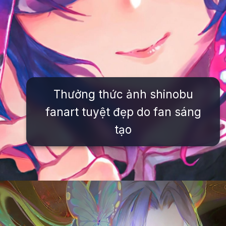
Thưởng thức ảnh shinobu
fanart tuyệt đẹp do fan sáng
tạo
Đang mở
https://issiloo.edu.vn/shinobu-cute