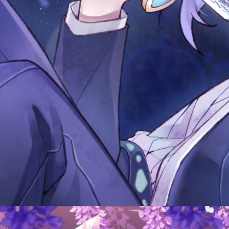
Đang mở
https://issiloo.edu.vn/shinobu-cute