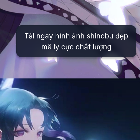
Tải ngay hình ảnh shinobu đẹp
mê ly cực chất lượng
Đang mở
https://issiloo.edu.vn/shinobu-cute