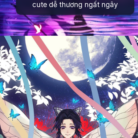
cute dễ thương ngất ngây
Đang mở
https://issiloo.edu.vn/shinobu-cute