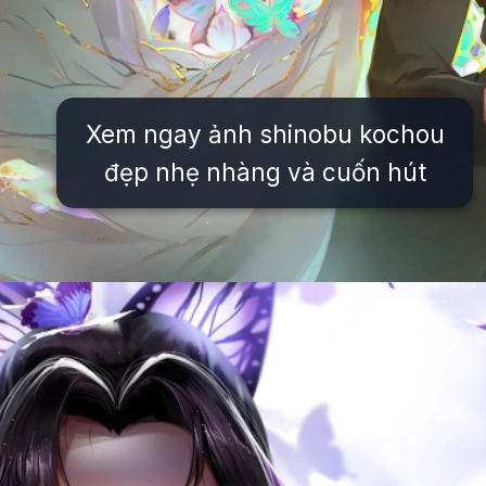
Xem ngay ảnh shinobu kochou
đẹp nhẹ nhàng và cuốn hút
Đang mở
https://issiloo.edu.vn/shinobu-cute