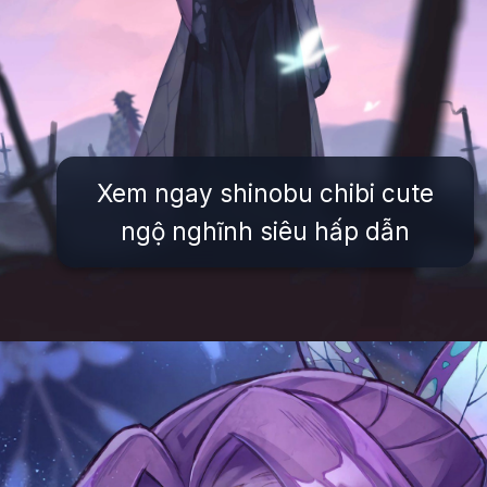
Xem ngay shinobu chibi cute
ngộ nghĩnh siêu hấp dẫn
Đang mở
https://issiloo.edu.vn/shinobu-cute