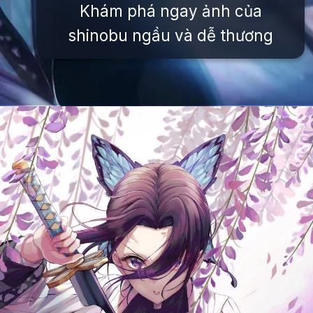
Khám phá ngay ảnh của
shinobu ngầu và dễ thương
Đang mở
https://issiloo.edu.vn/shinobu-cute