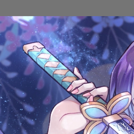
Đang mở
https://issiloo.edu.vn/shinobu-cute