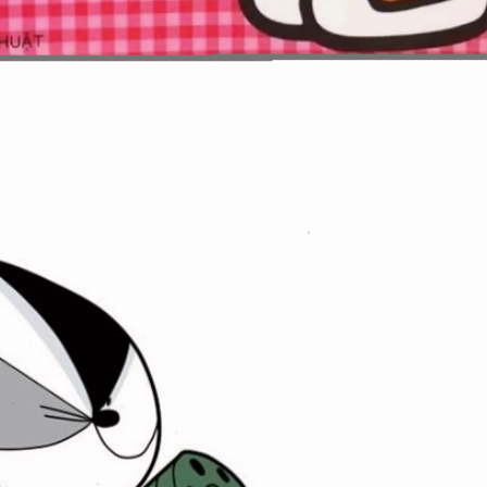
Đang mở
https://issiloo.edu.vn/nhan-vat-trong-oggy