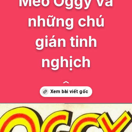
Mèo Oggy và
những chú
gián tinh
nghịch
Đang mở
https://issiloo.edu.vn/nhan-vat-trong-oggy