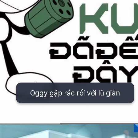
Oggy gặp rắc rối với lũ gián
Đang mở
https://issiloo.edu.vn/nhan-vat-trong-oggy