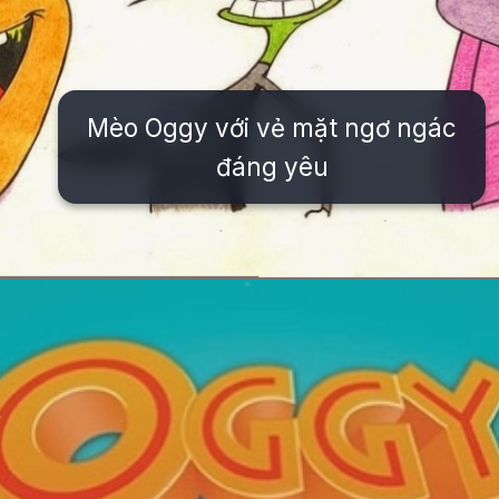
Mèo Oggy với vẻ mặt ngơ ngác
đáng yêu
Đang mở
https://issiloo.edu.vn/nhan-vat-trong-oggy