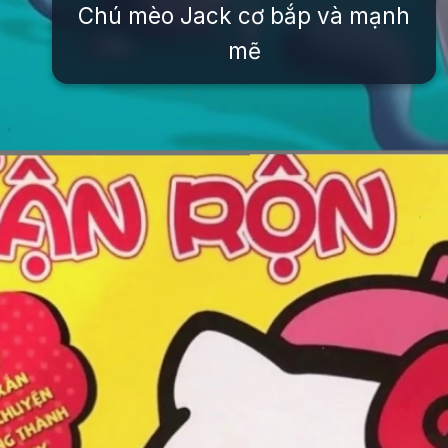
Chú mèo Jack cơ bắp và mạnh
mẽ
Đang mở
https://issiloo.edu.vn/nhan-vat-trong-oggy