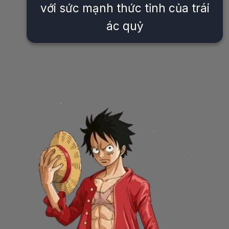
với sức mạnh thức tỉnh của trái
ác quỷ
Đang mở
https://issiloo.edu.vn/nhan-vat-luffy