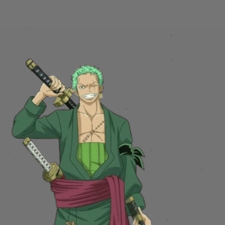
Đang mở
https://issiloo.edu.vn/nhan-vat-luffy