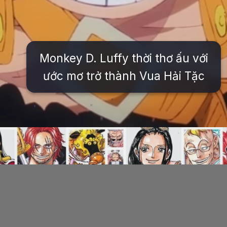
Monkey D. Luffy thời thơ ấu với
ước mơ trở thành Vua Hải Tặc
Đang mở
https://issiloo.edu.vn/nhan-vat-luffy