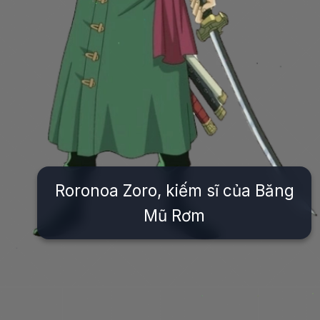
Roronoa Zoro, kiếm sĩ của Băng
Mũ Rơm
Đang mở
https://issiloo.edu.vn/nhan-vat-luffy