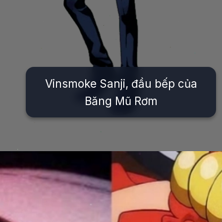
Vinsmoke Sanji, đầu bếp của
Băng Mũ Rơm
Đang mở
https://issiloo.edu.vn/nhan-vat-luffy