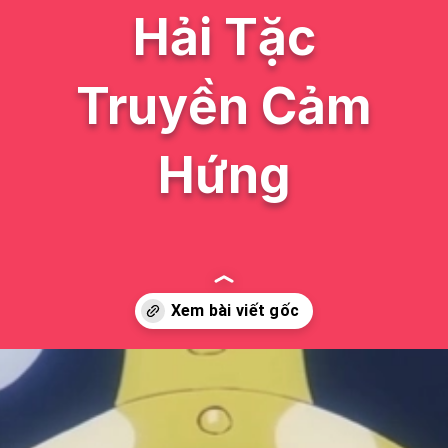
Hải Tặc
Truyền Cảm
Hứng
Đang mở
https://issiloo.edu.vn/nhan-vat-luffy