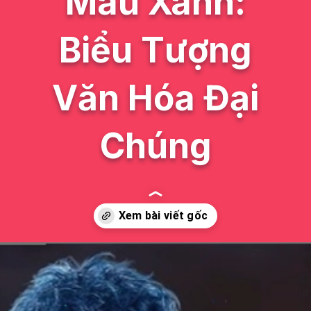
Màu Xanh:
Biểu Tượng
Văn Hóa Đại
Chúng
Đang mở
https://issiloo.edu.vn/nhan-vat-hoat-hinh-mau-xanh