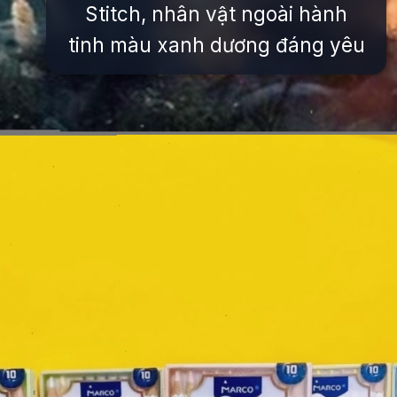
Stitch, nhân vật ngoài hành
tinh màu xanh dương đáng yêu
Đang mở
https://issiloo.edu.vn/nhan-vat-hoat-hinh-mau-xanh