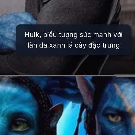
Hulk, biểu tượng sức mạnh với
làn da xanh lá cây đặc trưng
Đang mở
https://issiloo.edu.vn/nhan-vat-hoat-hinh-mau-xanh