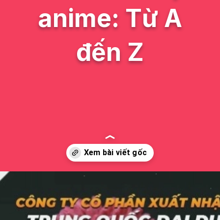
anime: Từ A
đến Z
Đang mở
https://issiloo.edu.vn/mo-hinh-nhan-vat-anime