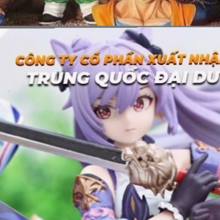
Đang mở
https://issiloo.edu.vn/mo-hinh-nhan-vat-anime