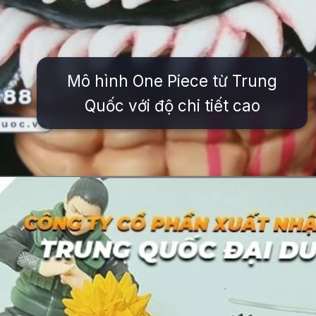
Mô hình One Piece từ Trung
Quốc với độ chi tiết cao
Đang mở
https://issiloo.edu.vn/mo-hinh-nhan-vat-anime