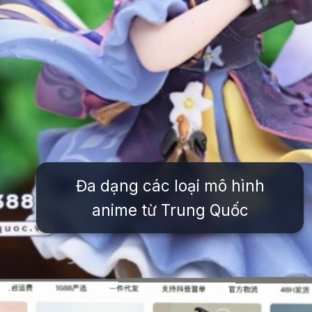
Đa dạng các loại mô hình
anime từ Trung Quốc
Đang mở
https://issiloo.edu.vn/mo-hinh-nhan-vat-anime