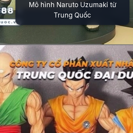
Mô hình Naruto Uzumaki từ
Trung Quốc
Đang mở
https://issiloo.edu.vn/mo-hinh-nhan-vat-anime