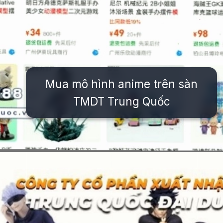
Mua mô hình anime trên sàn
TMDT Trung Quốc
Đang mở
https://issiloo.edu.vn/mo-hinh-nhan-vat-anime