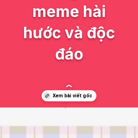
meme hài
hước và độc
đáo
Đang mở
https://issiloo.edu.vn/meme-vn