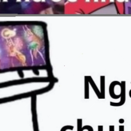
Đang mở
https://issiloo.edu.vn/meme-vn