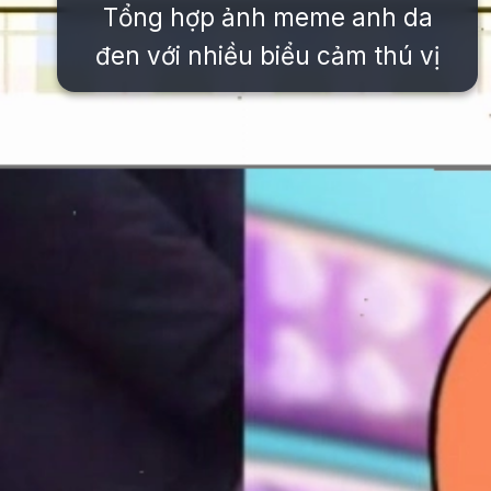
Tổng hợp ảnh meme anh da
đen với nhiều biểu cảm thú vị
Đang mở
https://issiloo.edu.vn/meme-vn