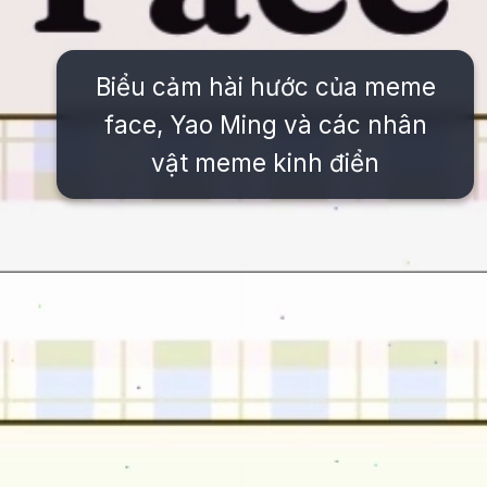
Biểu cảm hài hước của meme
face, Yao Ming và các nhân
vật meme kinh điển
Đang mở
https://issiloo.edu.vn/meme-vn