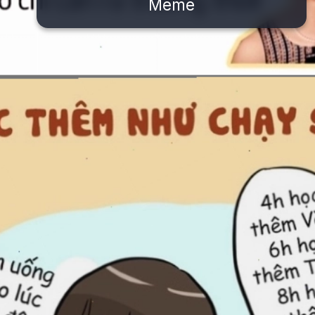
Meme
Đang mở
https://issiloo.edu.vn/meme-va