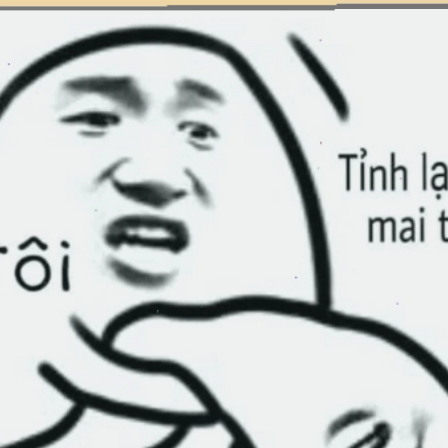
Đang mở
https://issiloo.edu.vn/meme-va