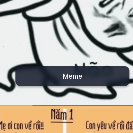
Meme
Đang mở
https://issiloo.edu.vn/meme-va