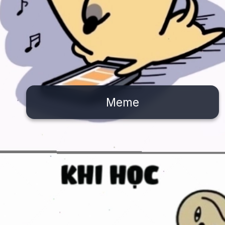
Meme
Đang mở
https://issiloo.edu.vn/meme-va