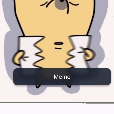
Meme
Đang mở
https://issiloo.edu.vn/meme-va