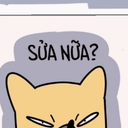
Đang mở
https://issiloo.edu.vn/meme-va