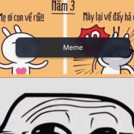
Meme
Đang mở
https://issiloo.edu.vn/meme-va