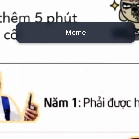
Meme
Đang mở
https://issiloo.edu.vn/meme-va