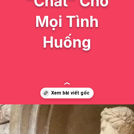
"Chất" Cho
Mọi Tình
Huống
Đang mở
https://issiloo.edu.vn/meme-va