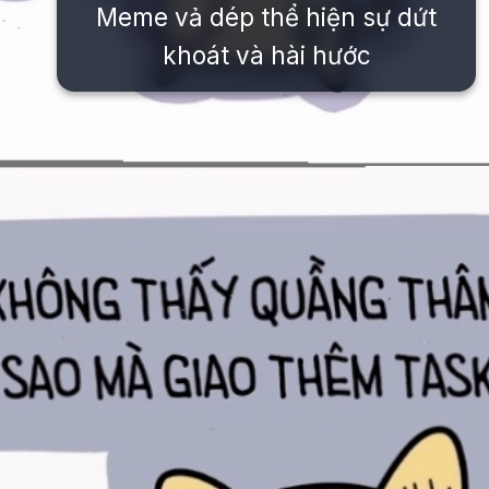
Meme vả dép thể hiện sự dứt
khoát và hài hước
Đang mở
https://issiloo.edu.vn/meme-va