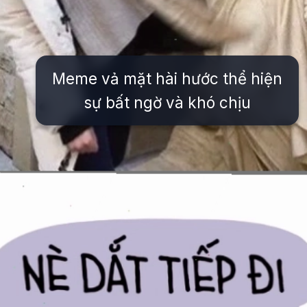
Meme vả mặt hài hước thể hiện
sự bất ngờ và khó chịu
Đang mở
https://issiloo.edu.vn/meme-va