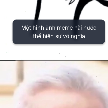
Một hình ảnh meme hài hước
thể hiện sự vô nghĩa
Đang mở
https://issiloo.edu.vn/meme-that-vo-nghia