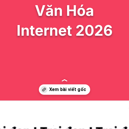
Văn Hóa
Internet 2026
Đang mở
https://issiloo.edu.vn/meme-that-vo-nghia