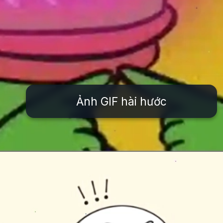
Ảnh GIF hài hước
Đang mở
https://issiloo.edu.vn/meme-that-vo-nghia