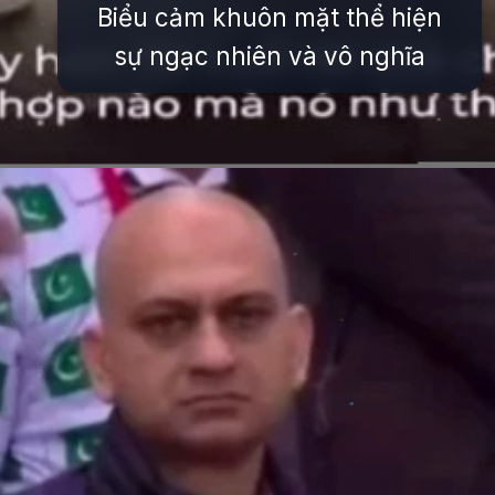
Biểu cảm khuôn mặt thể hiện
sự ngạc nhiên và vô nghĩa
Đang mở
https://issiloo.edu.vn/meme-that-vo-nghia