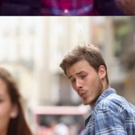
Đang mở
https://issiloo.edu.vn/meme-that-vo-nghia