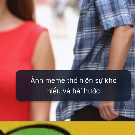
Ảnh meme thể hiện sự khó
hiểu và hài hước
Đang mở
https://issiloo.edu.vn/meme-that-vo-nghia