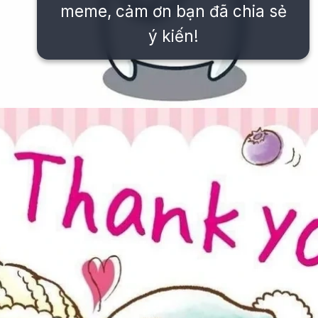
meme, cảm ơn bạn đã chia sẻ
ý kiến!
Đang mở
https://issiloo.edu.vn/meme-thank-you