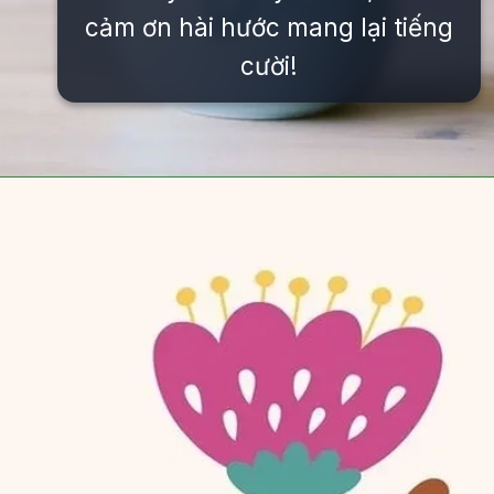
cảm ơn hài hước mang lại tiếng
cười!
Đang mở
https://issiloo.edu.vn/meme-thank-you