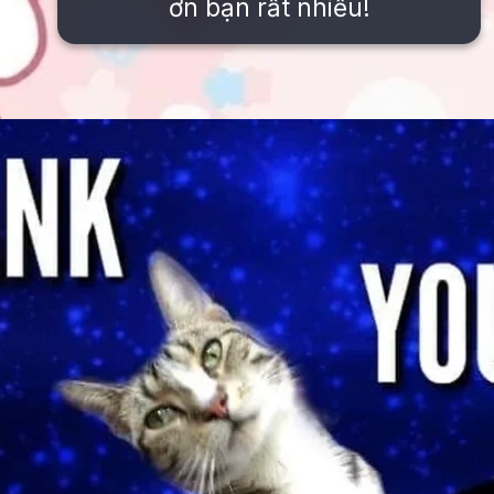
ơn bạn rất nhiều!
Đang mở
https://issiloo.edu.vn/meme-thank-you