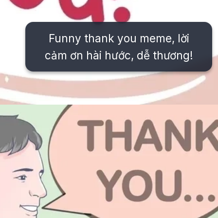
Funny thank you meme, lời
cảm ơn hài hước, dễ thương!
Đang mở
https://issiloo.edu.vn/meme-thank-you