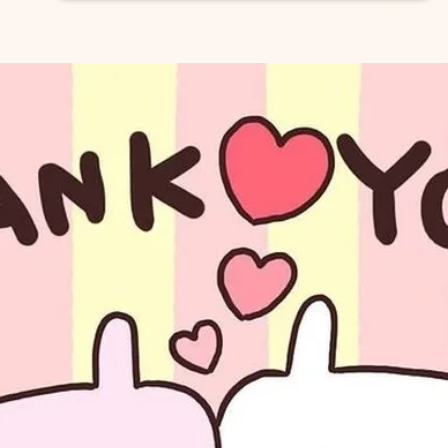
Đang mở
https://issiloo.edu.vn/meme-thank-you