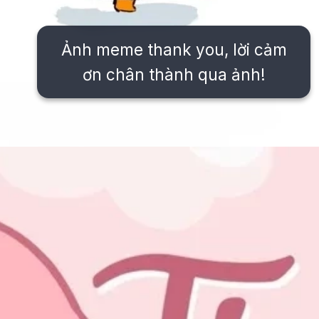
Ảnh meme thank you, lời cảm
ơn chân thành qua ảnh!
Đang mở
https://issiloo.edu.vn/meme-thank-you