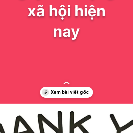
xã hội hiện
nay
Đang mở
https://issiloo.edu.vn/meme-thank-you