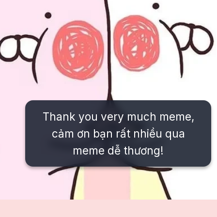
Thank you very much meme,
cảm ơn bạn rất nhiều qua
meme dễ thương!
Đang mở
https://issiloo.edu.vn/meme-thank-you