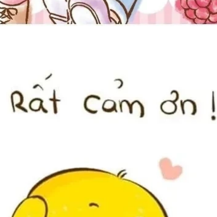
Đang mở
https://issiloo.edu.vn/meme-thank-you