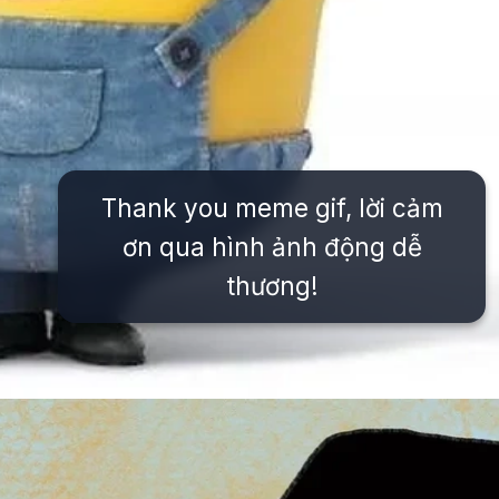
Thank you meme gif, lời cảm
ơn qua hình ảnh động dễ
thương!
Đang mở
https://issiloo.edu.vn/meme-thank-you