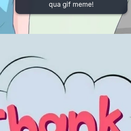
qua gif meme!
Đang mở
https://issiloo.edu.vn/meme-thank-you