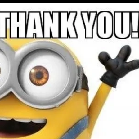
Đang mở
https://issiloo.edu.vn/meme-thank-you