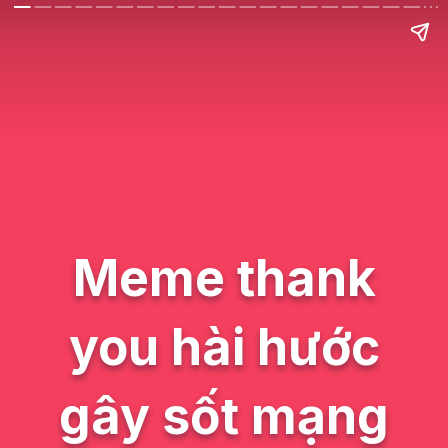
Meme thank
you hài hước
gây sốt mạng