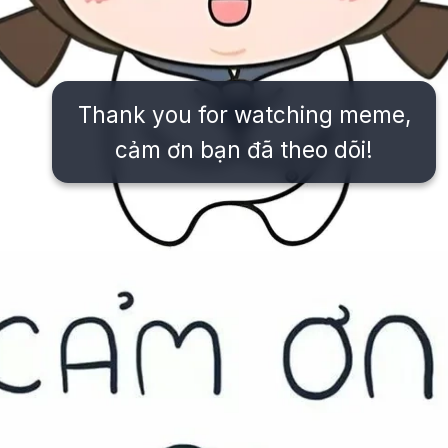
Thank you for watching meme,
cảm ơn bạn đã theo dõi!
Đang mở
https://issiloo.edu.vn/meme-thank-you