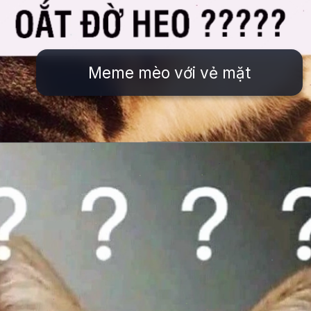
Meme mèo với vẻ mặt
Đang mở
https://issiloo.edu.vn/meme-meo-dang-thuong