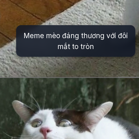
Meme mèo đáng thương với đôi
mắt to tròn
Đang mở
https://issiloo.edu.vn/meme-meo-dang-thuong