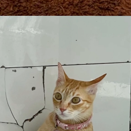
Đang mở
https://issiloo.edu.vn/meme-meo-dang-thuong