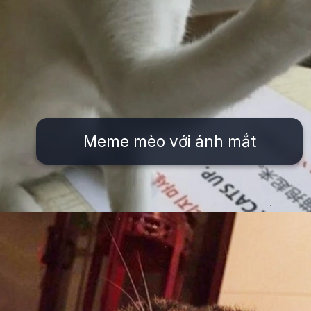
Meme mèo với ánh mắt
Đang mở
https://issiloo.edu.vn/meme-meo-dang-thuong