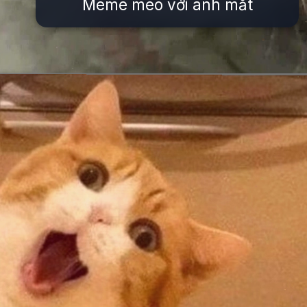
Meme mèo với ánh mắt
Đang mở
https://issiloo.edu.vn/meme-meo-dang-thuong