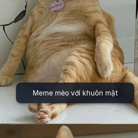
Meme mèo với khuôn mặt
Đang mở
https://issiloo.edu.vn/meme-meo-dang-thuong