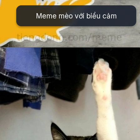
Meme mèo với biểu cảm
Đang mở
https://issiloo.edu.vn/meme-meo-dang-thuong