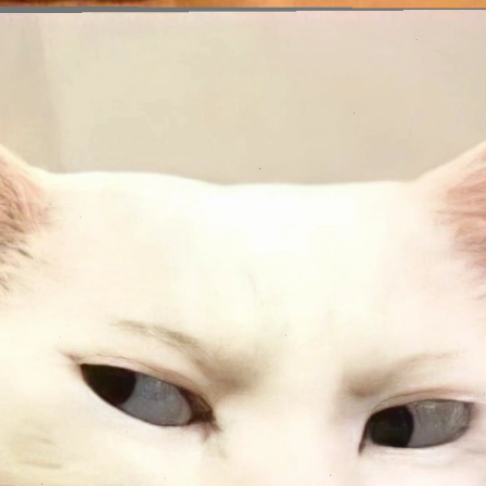
Đang mở
https://issiloo.edu.vn/meme-meo-dang-thuong