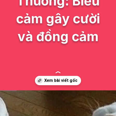
Thương: Biểu
cảm gây cười
và đồng cảm
Đang mở
https://issiloo.edu.vn/meme-meo-dang-thuong