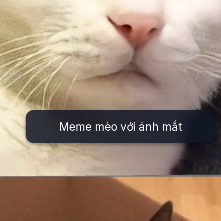
Meme mèo với ánh mắt
Đang mở
https://issiloo.edu.vn/meme-meo-dang-thuong