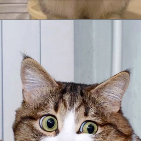
Đang mở
https://issiloo.edu.vn/meme-meo-dang-thuong