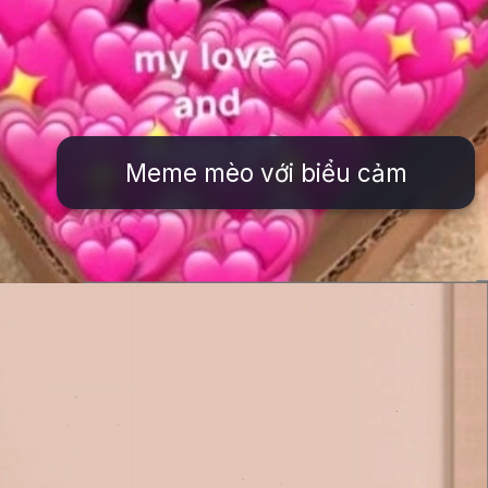
Meme mèo với biểu cảm
Đang mở
https://issiloo.edu.vn/meme-meo-dang-thuong