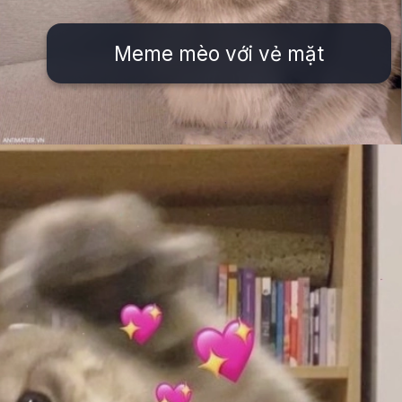
Meme mèo với vẻ mặt
Đang mở
https://issiloo.edu.vn/meme-meo-dang-thuong