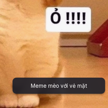
Meme mèo với vẻ mặt