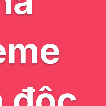
há
eme
n độc