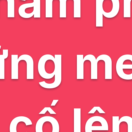
hám p
ững m
cố lê