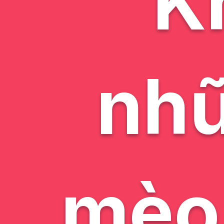
K
nh
mèo 