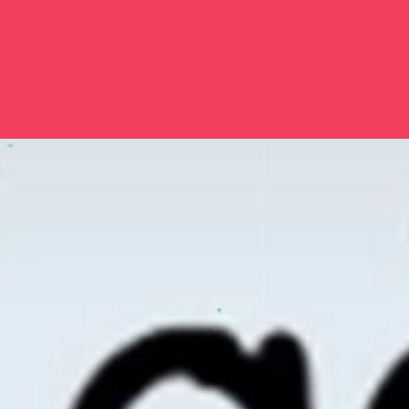
Đang mở
https://issiloo.edu.vn/meme-meo-co-len