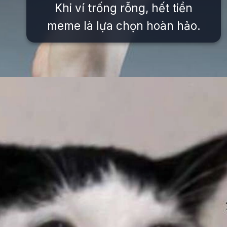
Khi ví trống rỗng, hết tiền
meme là lựa chọn hoàn hảo.
Đang mở
https://issiloo.edu.vn/meme-het-tien