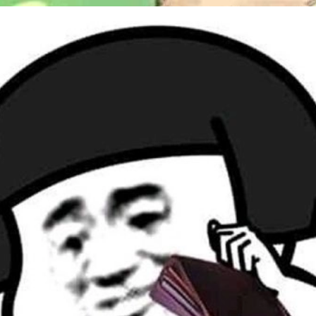
Đang mở
https://issiloo.edu.vn/meme-het-tien