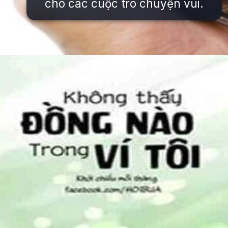
cho các cuộc trò chuyện vui.
Đang mở
https://issiloo.edu.vn/meme-het-tien