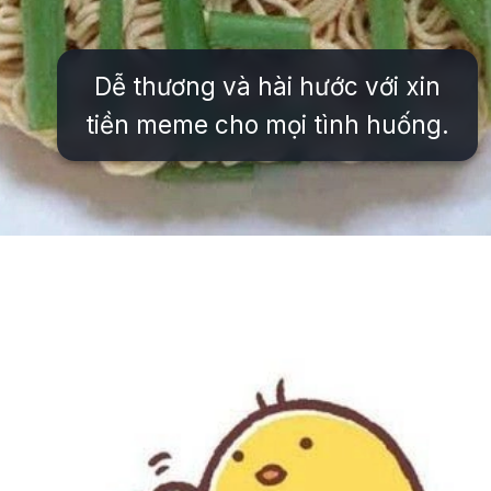
Dễ thương và hài hước với xin
tiền meme cho mọi tình huống.
Đang mở
https://issiloo.edu.vn/meme-het-tien