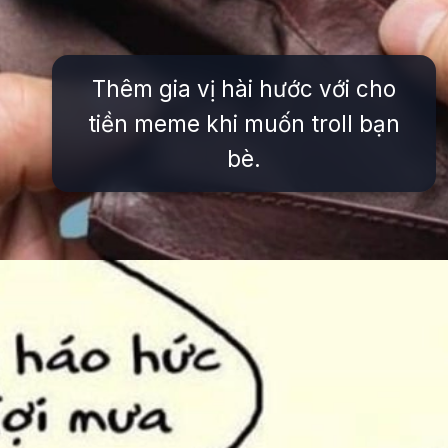
Thêm gia vị hài hước với cho
tiền meme khi muốn troll bạn
bè.
Đang mở
https://issiloo.edu.vn/meme-het-tien