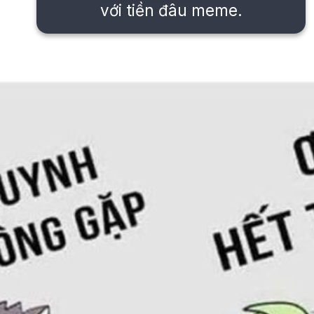
với tiền đâu meme.
Đang mở
https://issiloo.edu.vn/meme-het-tien