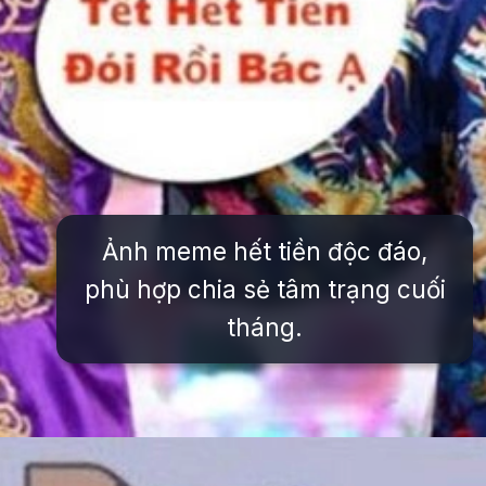
Ảnh meme hết tiền độc đáo,
phù hợp chia sẻ tâm trạng cuối
tháng.
Đang mở
https://issiloo.edu.vn/meme-het-tien