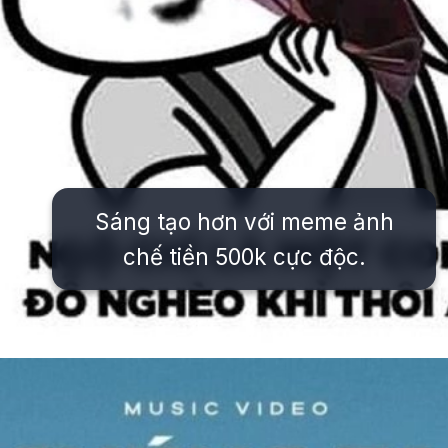
Sáng tạo hơn với meme ảnh
chế tiền 500k cực độc.
Đang mở
https://issiloo.edu.vn/meme-het-tien