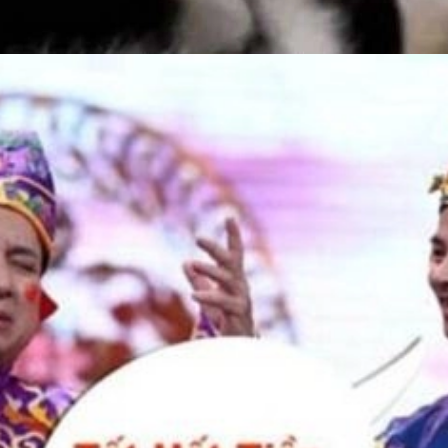
Đang mở
https://issiloo.edu.vn/meme-het-tien