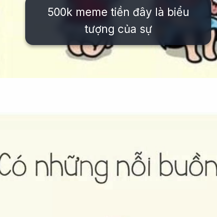
500k meme tiền đây là biểu
tượng của sự
Đang mở
https://issiloo.edu.vn/meme-het-tien