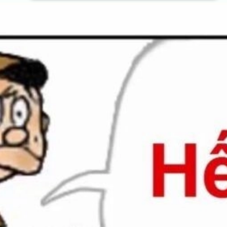
Đang mở
https://issiloo.edu.vn/meme-het-tien