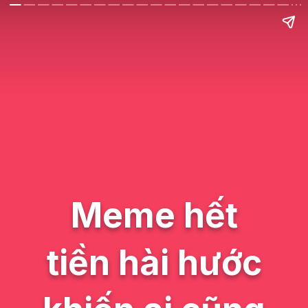
Meme hết
tiền hài hước