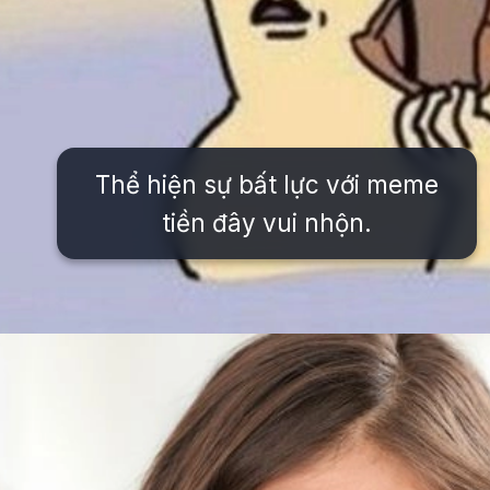
Thể hiện sự bất lực với meme
tiền đây vui nhộn.
Đang mở
https://issiloo.edu.vn/meme-het-tien