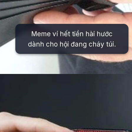
Meme ví hết tiền hài hước
dành cho hội đang cháy túi.
Đang mở
https://issiloo.edu.vn/meme-het-tien