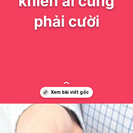
khiến ai cũng
phải cười
Đang mở
https://issiloo.edu.vn/meme-het-tien