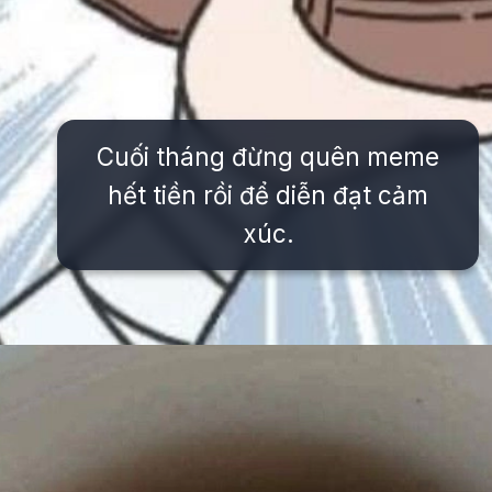
Cuối tháng đừng quên meme
hết tiền rồi để diễn đạt cảm
xúc.
Đang mở
https://issiloo.edu.vn/meme-het-tien