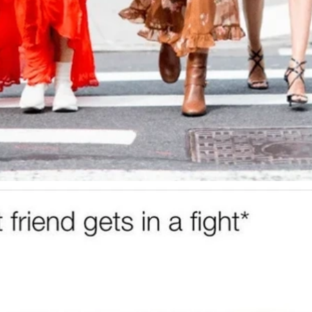
Đang mở
https://issiloo.edu.vn/meme-danh