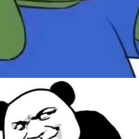
Đang mở
https://issiloo.edu.vn/meme-danh