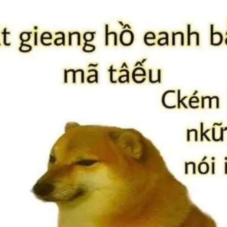
Đang mở
https://issiloo.edu.vn/meme-danh