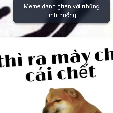
Meme đánh ghen với những
tình huống
Đang mở
https://issiloo.edu.vn/meme-danh