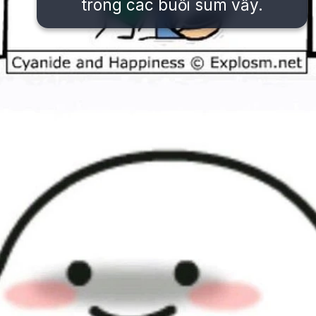
trong các buổi sum vầy.
Đang mở
https://issiloo.edu.vn/meme-danh