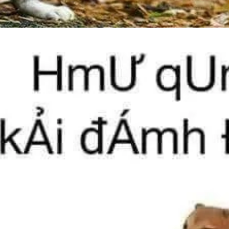
Đang mở
https://issiloo.edu.vn/meme-danh