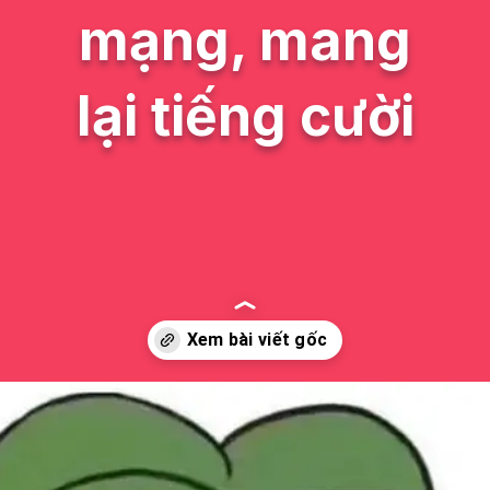
mạng, mang
lại tiếng cười
Đang mở
https://issiloo.edu.vn/meme-danh