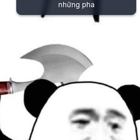
những pha
Đang mở
https://issiloo.edu.vn/meme-danh