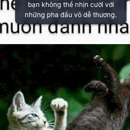
bạn không thể nhịn cười với
những pha đấu võ dễ thương.
Đang mở
https://issiloo.edu.vn/meme-danh