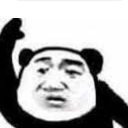
Đang mở
https://issiloo.edu.vn/meme-danh