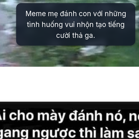
Meme mẹ đánh con với những
tình huống vui nhộn tạo tiếng
cười thả ga.
Đang mở
https://issiloo.edu.vn/meme-danh