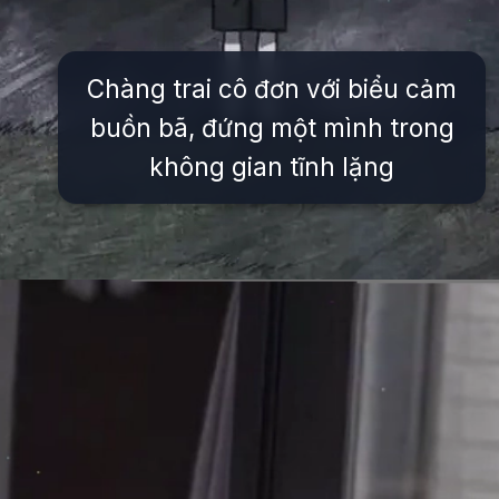
Chàng trai cô đơn với biểu cảm
buồn bã, đứng một mình trong
không gian tĩnh lặng
Đang mở
https://issiloo.edu.vn/meme-co-don