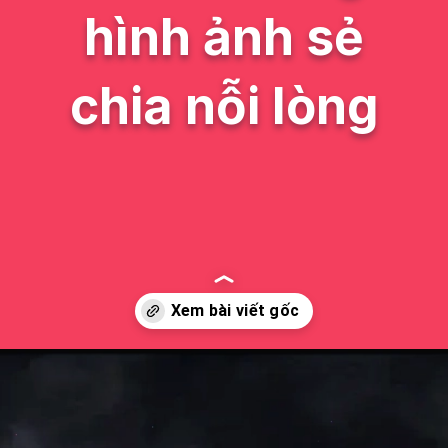
hình ảnh sẻ
chia nỗi lòng
Đang mở
https://issiloo.edu.vn/meme-co-don