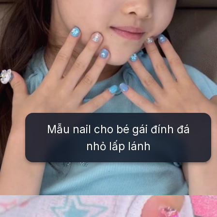
Mẫu nail cho bé gái đính đá
nhỏ lấp lánh
Đang mở
https://issiloo.edu.vn/mau-mong-tay-cho-be-gai