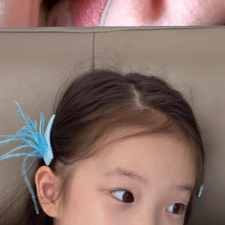
Đang mở
https://issiloo.edu.vn/mau-mong-tay-cho-be-gai