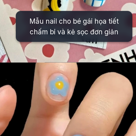
Mẫu nail cho bé gái họa tiết
chấm bi và kẻ sọc đơn giản
Đang mở
https://issiloo.edu.vn/mau-mong-tay-cho-be-gai