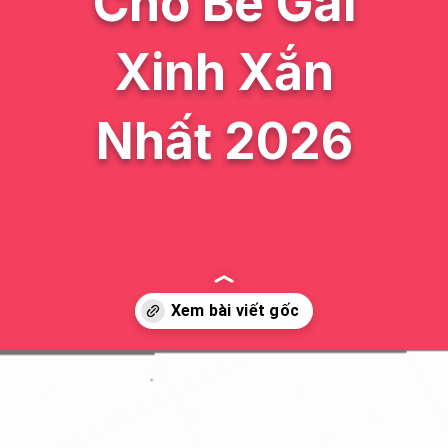
Cho Bé Gái
Xinh Xắn
Nhất 2026
Đang mở
https://issiloo.edu.vn/mau-mong-tay-cho-be-gai