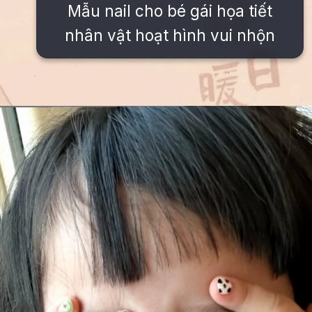
Mẫu nail cho bé gái họa tiết
nhân vật hoạt hình vui nhộn
Đang mở
https://issiloo.edu.vn/mau-mong-tay-cho-be-gai