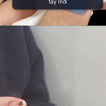
tay mới
Đang mở
https://issiloo.edu.vn/mau-mong-tay-cho-be-gai