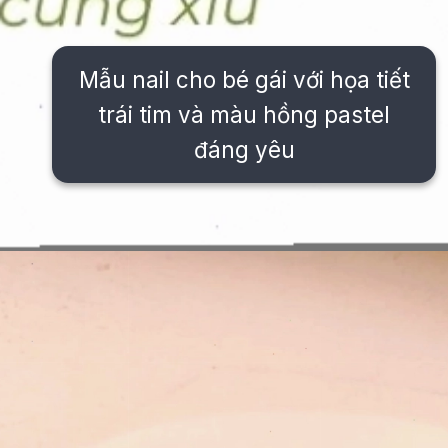
Mẫu nail cho bé gái với họa tiết
trái tim và màu hồng pastel
đáng yêu
Đang mở
https://issiloo.edu.vn/mau-mong-tay-cho-be-gai