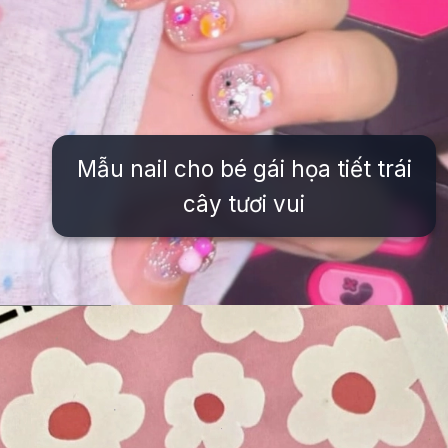
Mẫu nail cho bé gái họa tiết trái
cây tươi vui
Đang mở
https://issiloo.edu.vn/mau-mong-tay-cho-be-gai