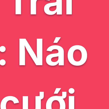
 Trai
: Náo
 cưới