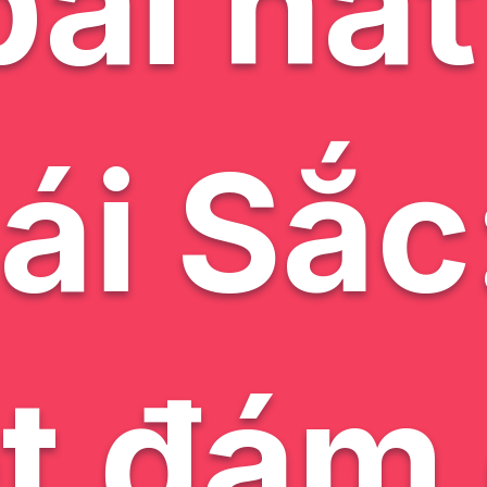
bài hát
Gái Sắc
t đám