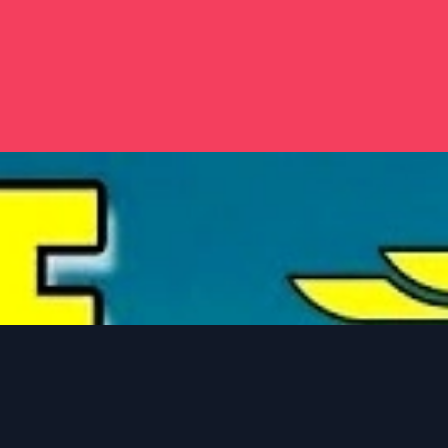
Đang mở
https://issiloo.edu.vn/loi-bai-hat-trai-tai-gai-sac