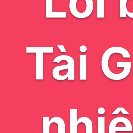
Lời 
Tài 
nhiệ