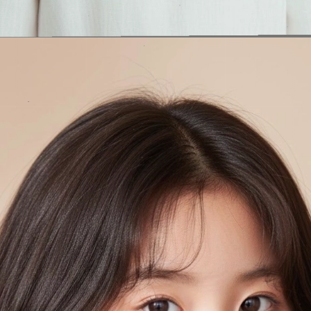
Đang mở
https://issiloo.edu.vn/kieu-toc-ngan-cho-be-gai-1-tuoi