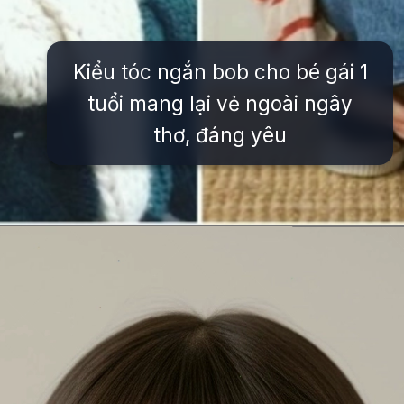
Kiểu tóc ngắn bob cho bé gái 1
tuổi mang lại vẻ ngoài ngây
thơ, đáng yêu
Đang mở
https://issiloo.edu.vn/kieu-toc-ngan-cho-be-gai-1-tuoi