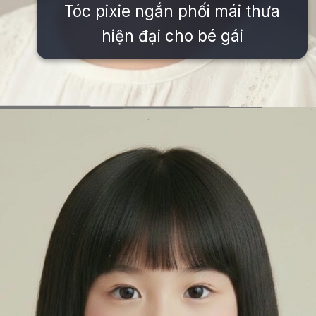
Tóc pixie ngắn phối mái thưa
hiện đại cho bé gái
Đang mở
https://issiloo.edu.vn/kieu-toc-ngan-cho-be-gai-1-tuoi