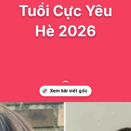
Tuổi Cực Yêu
Hè 2026
Đang mở
https://issiloo.edu.vn/kieu-toc-ngan-cho-be-gai-1-tuoi