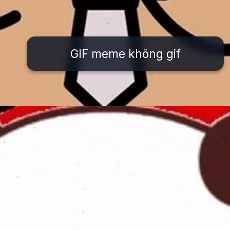
GIF meme không gif
Đang mở
https://issiloo.edu.vn/khong-meme