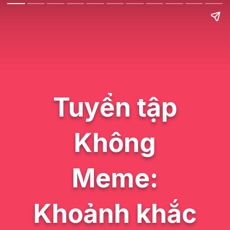
Tuyển tập
Không
Meme:
Khoảnh khắc