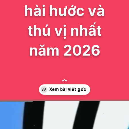
hài hước và
thú vị nhất
năm 2026
Đang mở
https://issiloo.edu.vn/khong-meme