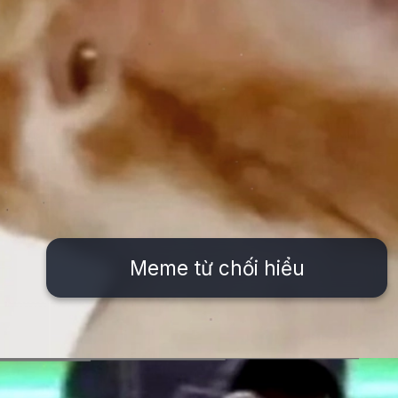
Meme từ chối hiểu
Đang mở
https://issiloo.edu.vn/khong-meme