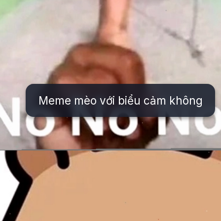
Meme mèo với biểu cảm không
Đang mở
https://issiloo.edu.vn/khong-meme