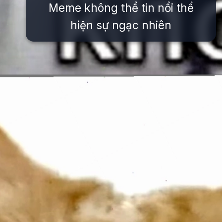
Meme không thể tin nổi thể
hiện sự ngạc nhiên
Đang mở
https://issiloo.edu.vn/khong-meme