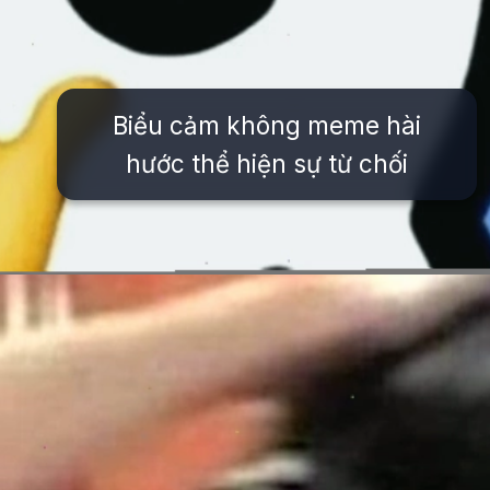
Biểu cảm không meme hài
hước thể hiện sự từ chối
Đang mở
https://issiloo.edu.vn/khong-meme