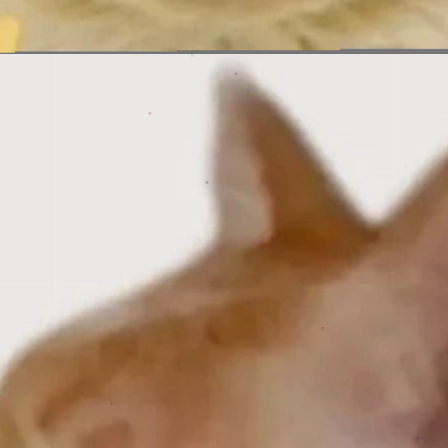
Đang mở
https://issiloo.edu.vn/khong-meme