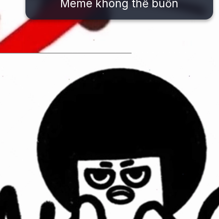
Meme không thể buồn
Đang mở
https://issiloo.edu.vn/khong-meme