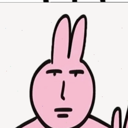
Đang mở
https://issiloo.edu.vn/khong-meme