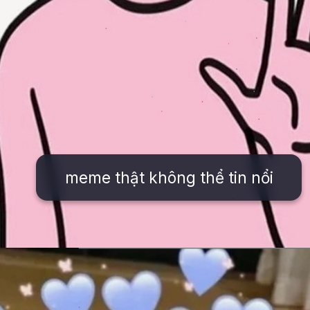
meme thật không thể tin nổi
Đang mở
https://issiloo.edu.vn/khong-meme